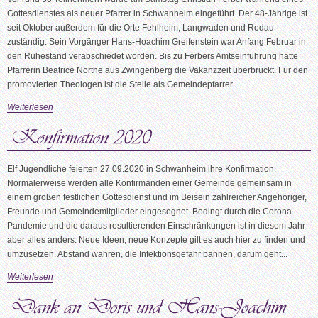
Gottesdienstes als neuer Pfarrer in Schwanheim eingeführt. Der 48-Jährige ist
seit Oktober außerdem für die Orte Fehlheim, Langwaden und Rodau
zuständig. Sein Vorgänger Hans-Hoachim Greifenstein war Anfang Februar in
den Ruhestand verabschiedet worden. Bis zu Ferbers Amtseinführung hatte
Pfarrerin Beatrice Northe aus Zwingenberg die Vakanzzeit überbrückt. Für den
promovierten Theologen ist die Stelle als Gemeindepfarrer...
Weiterlesen
Elf Jugendliche feierten 27.09.2020 in Schwanheim ihre Konfirmation.
Normalerweise werden alle Konfirmanden einer Gemeinde gemeinsam in
einem großen festlichen Gottesdienst und im Beisein zahlreicher Angehöriger,
Freunde und Gemeindemitglieder eingesegnet. Bedingt durch die Corona-
Pandemie und die daraus resultierenden Einschränkungen ist in diesem Jahr
aber alles anders. Neue Ideen, neue Konzepte gilt es auch hier zu finden und
umzusetzen. Abstand wahren, die Infektionsgefahr bannen, darum geht...
Weiterlesen