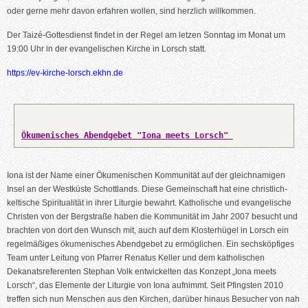
oder gerne mehr davon erfahren wollen, sind herzlich willkommen.
Der Taizé-Gottesdienst findet in der Regel am letzen Sonntag im Monat um
19:00 Uhr in der evangelischen Kirche in Lorsch statt.
https://ev-kirche-lorsch.ekhn.de
Ökumenisches Abendgebet "Iona meets Lorsch"
Iona ist der Name einer Ökumenischen Kommunität auf der gleichnamigen
Insel an der Westküste Schottlands. Diese Gemeinschaft hat eine christlich-
keltische Spiritualität in ihrer Liturgie bewahrt. Ka­tholische und evangelische
Christen von der Bergstraße haben die Kommunität im Jahr 2007 besucht und
brachten von dort den Wunsch mit, auch auf dem Klosterhügel in Lorsch ein
regelmäßiges ökumenisches Abendgebet zu ermöglichen. Ein sechs­köpfiges
Team unter Leitung von Pfarrer Renatus Keller und dem katholischen
Dekanatsreferenten Ste­phan Volk entwickelten das Konzept „Iona meets
Lorsch“, das Elemente der Liturgie von Iona aufnimmt. Seit Pfingsten 2010
treffen sich nun Menschen aus den Kirchen, darüber hinaus Besucher von nah