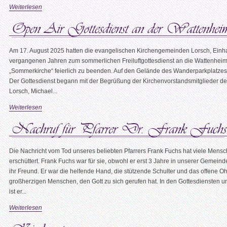
Weiterlesen
Am 17. August 2025 hatten die evangelischen Kirchengemeinden Lorsch, Ein
vergangenen Jahren zum sommerlichen Freiluftgottesdienst an die Wattenheim
„Sommerkirche“ feierlich zu beenden. Auf den Gelände des Wanderparkplatzes 
Der Gottesdienst begann mit der Begrüßung der Kirchenvorstandsmitglieder d
Lorsch, Michael...
Weiterlesen
Die Nachricht vom Tod unseres beliebten Pfarrers Frank Fuchs hat viele M
erschüttert. Frank Fuchs war für sie, obwohl er erst 3 Jahre in unserer Gemeinde 
ihr Freund. Er war die helfende Hand, die stützende Schulter und das offene O
großherzigen Menschen, den Gott zu sich gerufen hat. In den Gottesdiensten
ist er...
Weiterlesen