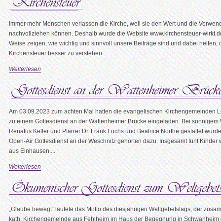
Immer mehr Menschen verlassen die Kirche, weil sie den Wert und die Verwend
nachvollziehen können. Deshalb wurde die Website www.kirchensteuer-wirkt.de
Weise zeigen, wie wichtig und sinnvoll unsere Beiträge sind und dabei helfen, d
Kirchensteuer besser zu verstehen.
Weiterlesen
Am 03.09.2023 zum achten Mal hatten die evangelischen Kirchengemeinden
zu einem Gottesdienst an der Wattenheimer Brücke eingeladen. Bei sonnigem We
Renatus Keller und Pfarrer Dr. Frank Fuchs und Beatrice Northe gestaltet wu
Open-Air Gottesdienst an der Weschnitz gehörten dazu. Insgesamt fünf Kinder 
aus Einhausen....
Weiterlesen
„Glaube bewegt“ lautete das Motto des diesjährigen Weltgebetstags, der zus
kath. Kirchengemeinde aus Fehlheim im Haus der Begegnung in Schwanheim gef