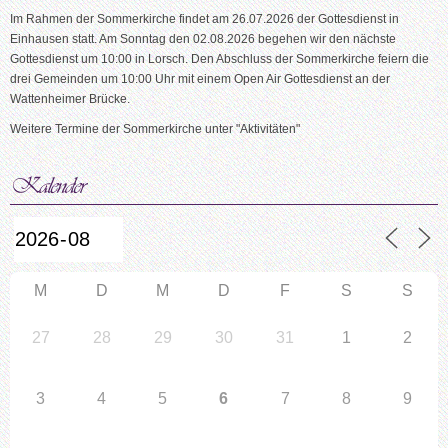
Im Rahmen der Sommerkirche findet am 26.07.2026 der Gottesdienst in
Einhausen statt. Am Sonntag den 02.08.2026 begehen wir den nächste
Gottesdienst um 10:00 in Lorsch. Den Abschluss der Sommerkirche feiern die
drei Gemeinden um 10:00 Uhr mit einem Open Air Gottesdienst an der
Wattenheimer Brücke.
Weitere Termine der Sommerkirche unter "Aktivitäten"
M
D
M
D
F
S
S
27
28
29
30
31
1
2
3
4
5
6
7
8
9