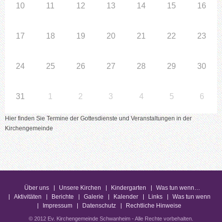
10
11
12
13
14
15
16
17
18
19
20
21
22
23
24
25
26
27
28
29
30
31
1
2
3
4
5
6
Hier finden Sie Termine der Gottesdienste und Veranstaltungen in der
Kirchengemeinde
Über uns
Unsere Kirchen
Kindergarten
Was tun wenn…
Aktivitäten
Berichte
Galerie
Kalender
Links
Was tun wenn
Impressum
Datenschutz
Rechtliche Hinweise
© 2012 Ev. Kirchengemeinde Schwanheim - Alle Rechte vorbehalten.