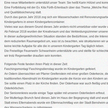
Eine neue Mitarbeiterin unterstützt unser Team: Sie heißt Karin Hölzel und k
Eine Fortbildung mit der Ev. Kita Fürth-Erlenbach über das Thema „Welche Rec
und Qualitätssicherung statt.
Durch das ganze Jahr 2018 zog sich ein Wasserschaden mit Renovierungsarb
Kindergartens in einen Kindergartencontainer.
Vieles war aus diesem Grund dieses Jahr anders-nicht umsetzbar-oder wurde v
Ab Februar 2018 wurden der Kreativraum und das Verkleidungszimmer unseres
In dieser außergewöhnlichen Situation standen die Bedürfnisse, und die Interes
dem reduzierten Raumangebot um, was ist zu beachten, wie strukturieren wir 
keine leichte Aufgabe für alle die in unserem Kindergarten Tag täglich leben.
Die Freiwillige Feuerwehr Schwanheim unterstützte uns und stellte für schlecht
wir trotz Regenwetter draußen sein konnten.
Folgende Feste fanden ihren Platz in dieser Zeit:
Faschingsmontag/ Faschingsdienstag wurde im Kindergarten gefeiert.
An Ostern überraschten wir Pfarrer Greifenstein mit einer großen Osterkerze, di
traditionellen Abendmahl im Kindergarten wurde die Kerze von den Kindern an i
Sie sollte einen Platz in der Kirche finden. Der Osterhase war auch fleißig un
Osterkörbchen.
Der Seniorenkreis wurde einige Tage später mit unseren Osterliedern erfreut.
Der Muttertags Brunch fand dieses Jahr im Haus der Begegnung statt und wurde
Statt eines Elternabends wurde ein Elternnachmittag von der Stadt Bensheim 
des Wasserschadens zu informieren.