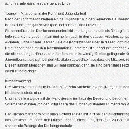
schönes, interessantes Jahr geht zu Ende.
Teamer – Mitarbeiter in der Konfi- und Jugendarbeit
Nach der Konfirmation bleiben einige Jugendliche in der Gemeinde als Teamer i
Konfis durch das ganze Konfijahr und auch auf den Freizeiten.
Sie unterstützen im Konfirmandenunterricht und fungieren auch als Bindeglie
leiten die Kleingruppen mit an und helfen auch in den kreativen Arbeiten, sei 
Aktionen. Ohne unsere Teamer wäre die Konfirmandenarbeit in dieser Form nich
Neigungsgruppen mit den Konfirmanden zu arbeiten ist nur dadurch gegeben. Auc
die altersbedingte Nähe zu den Konfirmanden ist wichtig für eine gelingende K
Jugendteamer, die sich bei den Aktivitäten abwechseln, so dass die Mitarbeit zeit
Diesen jungen Menschen sind wir sehr dankbar, denn sie sind bereit ihre Freiz
damit zu bereichern.
Kirchenvorstand
Der Kirchenvorstand hatte im Jahr 2018 zehn Kirchenvorstandsitzungen, in den
Kirchengemeinde ging.
Unter anderem wurde mit der Renovierung im Haus der Begegnung begonnen 
Vorarbeiten wurden von den Mitgliedern des Kirchenvorstandes an mehreren 
Der Kirchenvorstand wirkt in allen Gottesdiensten mit, hilft bei der Durchführun
das Dankeschön Essen, den Frühschoppen Gottesdienst, den Open Air Gottesd
sich um die Belange der Kirchengemeinde.