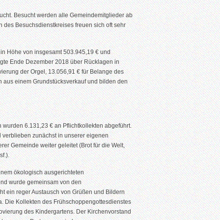
ucht. Besucht werden alle Gemeindemitglieder ab
n des Besuchsdienstkreises freuen sich oft sehr
 in Höhe von insgesamt 503.945,19 € und
ügte Ende Dezember 2018 über Rücklagen in
erung der Orgel, 13.056,91 € für Belange des
n aus einem Grundstücksverkauf und bilden den
wurden 6.131,23 € an Pflichtkollekten abgeführt.
 verblieben zunächst in unserer eigenen
r Gemeinde weiter geleitet (Brot für die Welt,
f.).
inem ökologisch ausgerichteten
 Abend wurde gemeinsam von den
t ein reger Austausch von Grüßen und Bildern
. Die Kollekten des Frühschoppengottesdienstes
novierung des Kindergartens. Der Kirchenvorstand