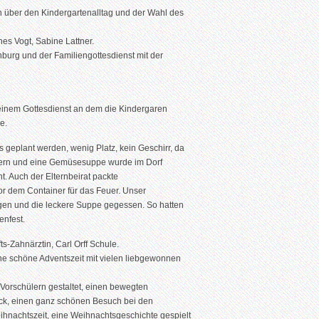
 über den Kindergartenalltag und der Wahl des
es Vogt, Sabine Lattner.
burg und der Familiengottesdienst mit der
einem Gottesdienst an dem die Kindergaren
e.
geplant werden, wenig Platz, kein Geschirr, da
ltern und eine Gemüsesuppe wurde im Dorf
 Auch der Elternbeirat packte
vor dem Container für das Feuer. Unser
en und die leckere Suppe gegessen. So hatten
enfest.
s-Zahnärztin, Carl Orff Schule.
ne schöne Adventszeit mit vielen liebgewonnen
orschülern gestaltet, einen bewegten
ack, einen ganz schönen Besuch bei den
ihnachtszeit, eine Weihnachtsgeschichte gespielt