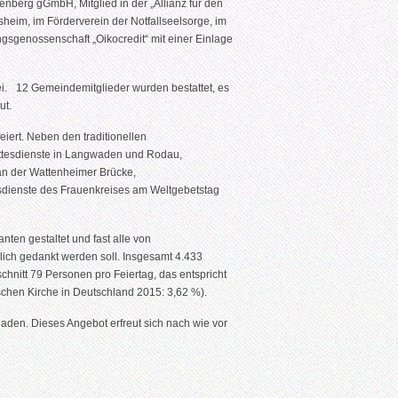
nberg gGmbH, Mitglied in der „Allianz für den
heim, im Förderverein der Notfallseelsorge, im
gsgenossenschaft „Oikocredit“ mit einer Einlage
wei. 12 Gemeindemitglieder wurden bestattet, es
ut.
ert. Neben den traditionellen
ottesdienste in Langwaden und Rodau,
an der Wattenheimer Brücke,
esdienste des Frauenkreises am Weltgebetstag
ten gestaltet und fast alle von
lich gedankt werden soll. Insgesamt 4.433
hnitt 79 Personen pro Feiertag, das entspricht
ischen Kirche in Deutschland 2015: 3,62 %).
den. Dieses Angebot erfreut sich nach wie vor