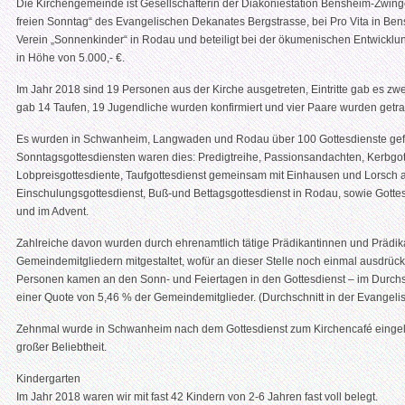
Die Kirchengemeinde ist Gesellschafterin der Diakoniestation Bensheim-Zwinge
freien Sonntag“ des Evangelischen Dekanates Bergstrasse, bei Pro Vita in Bens
Verein „Sonnenkinder“ in Rodau und beteiligt bei der ökumenischen Entwicklun
in Höhe von 5.000,- €.
Im Jahr 2018 sind 19 Personen aus der Kirche ausgetreten, Eintritte gab es z
gab 14 Taufen, 19 Jugendliche wurden konfirmiert und vier Paare wurden getra
Es wurden in Schwanheim, Langwaden und Rodau über 100 Gottesdienste gefei
Sonntagsgottesdiensten waren dies: Predigtreihe, Passionsandachten, Kerbg
Lobpreisgottesdiente, Taufgottesdienst gemeinsam mit Einhausen und Lorsch 
Einschulungsgottesdienst, Buß-und Bettagsgottesdienst in Rodau, sowie Gott
und im Advent.
Zahlreiche davon wurden durch ehrenamtlich tätige Prädikantinnen und Prädikan
Gemeindemitgliedern mitgestaltet, wofür an dieser Stelle noch einmal ausdrück
Personen kamen an den Sonn- und Feiertagen in den Gottesdienst – im Durchsc
einer Quote von 5,46 % der Gemeindemitglieder. (Durchschnitt in der Evangel
Zehnmal wurde in Schwanheim nach dem Gottesdienst zum Kirchencafé eingela
großer Beliebtheit.
Kindergarten
Im Jahr 2018 waren wir mit fast 42 Kindern von 2-6 Jahren fast voll belegt.