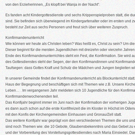
von den Erzieherinnen, „Es klopft bei Wanja in der Nacht“.
Es fanden acht Kindergottesdienste und sechs Krippenspielproben statt, die du
sind. Sie befinden sich überwiegend im Kindergartenalter oder im ersten und 
besteht zur Zeit aus sechs Personen und freut sich über weiteren Zuspruch.
Konfirmandenunterricht
Wie können wir heute als Christen leben? Was heißt es, Christ zu sein? Um di
Dieser beginnt für die meisten Jugendlichen mit dreizehn oder vierzehn Jahre
Ende des Konfirmandenunterrichtes steht ein Fest, die Konfirmation. Sie wird
des Gottesdienstes steht der Segen, der den Konfirmandinnen und Konfirmande
Taufsegen: dass Gottes Kraft und Schutz die Mädchen und Jungen begleiten wi
In unserer Gemeinde findet der Konfirmandenunterricht als Blockunterricht stat
Haus der Begegnung und beschäftigen sich mit Themen wie z.B. Unsere Kirch
Leben… . Im vergangenen Jahr meldeten sich 10 Jugendliche für den Konfirm
Konfirmandenwochenenden teil.
Das Konfijahr beginnt immer im Juni nach der Konfirmation der vorherigen Ju
es dann auch schon auf die erste Konfifreizeit die im Kloster in Höchst im Odenwal
mit den Konfis der Kirchengemeinden Einhausen und Gronau/Zell statt.
Das weitere Konfijahr war geprägt von den verschiedenen Themen die uns und 
sind noch Themen wie: die 10 Gebote, Glaubensbekenntnis und das Gebet zu er
und der Vorbereitung des Vorstellungsgottesdienstes nach Maria Einsiedel. Da