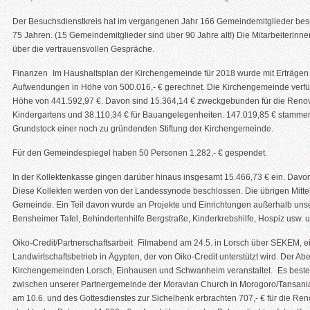
Der Besuchsdienstkreis hat im vergangenen Jahr 166 Gemeindemitglieder bes
75 Jahren. (15 Gemeindemitglieder sind über 90 Jahre alt!) Die Mitarbeiterinne
über die vertrauensvollen Gespräche.
Finanzen Im Haushaltsplan der Kirchengemeinde für 2018 wurde mit Erträgen
Aufwendungen in Höhe von 500.016,- € gerechnet. Die Kirchengemeinde verf
Höhe von 441.592,97 €. Davon sind 15.364,14 € zweckgebunden für die Renovi
Kindergartens und 38.110,34 € für Bauangelegenheiten. 147.019,85 € stamme
Grundstock einer noch zu gründenden Stiftung der Kirchengemeinde.
Für den Gemeindespiegel haben 50 Personen 1.282,- € gespendet.
In der Kollektenkasse gingen darüber hinaus insgesamt 15.466,73 € ein. Davon 
Diese Kollekten werden von der Landessynode beschlossen. Die übrigen Mittel
Gemeinde. Ein Teil davon wurde an Projekte und Einrichtungen außerhalb unsere
Bensheimer Tafel, Behindertenhilfe Bergstraße, Kinderkrebshilfe, Hospiz usw. us
Oiko-Credit/Partnerschaftsarbeit Filmabend am 24.5. in Lorsch über SEKEM, e
Landwirtschaftsbetrieb in Ägypten, der von Oiko-Credit unterstützt wird. Der
Kirchengemeinden Lorsch, Einhausen und Schwanheim veranstaltet. Es besteh
zwischen unserer Partnergemeinde der Moravian Church in Morogoro/Tansania
am 10.6. und des Gottesdienstes zur Sichelhenk erbrachten 707,- € für die Re