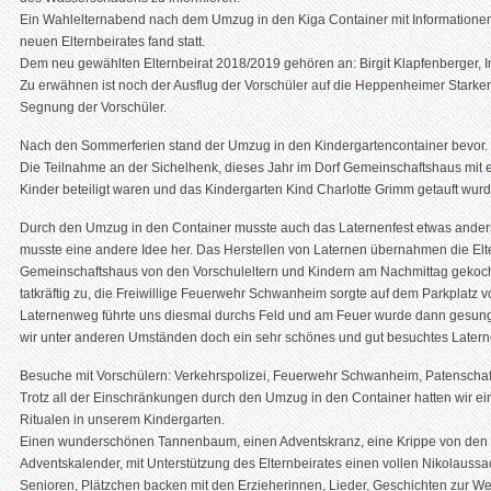
Ein Wahlelternabend nach dem Umzug in den Kiga Container mit Informationen
neuen Elternbeirates fand statt.
Dem neu gewählten Elternbeirat 2018/2019 gehören an: Birgit Klapfenberger, In
Zu erwähnen ist noch der Ausflug der Vorschüler auf die Heppenheimer Starken
Segnung der Vorschüler.
Nach den Sommerferien stand der Umzug in den Kindergartencontainer bevor.
Die Teilnahme an der Sichelhenk, dieses Jahr im Dorf Gemeinschaftshaus mit 
Kinder beteiligt waren und das Kindergarten Kind Charlotte Grimm getauft wurd
Durch den Umzug in den Container musste auch das Laternenfest etwas anders 
musste eine andere Idee her. Das Herstellen von Laternen übernahmen die E
Gemeinschaftshaus von den Vorschuleltern und Kindern am Nachmittag gekocht.
tatkräftig zu, die Freiwillige Feuerwehr Schwanheim sorgte auf dem Parkplatz 
Laternenweg führte uns diesmal durchs Feld und am Feuer wurde dann gesung
wir unter anderen Umständen doch ein sehr schönes und gut besuchtes Latern
Besuche mit Vorschülern: Verkehrspolizei, Feuerwehr Schwanheim, Patenschaft
Trotz all der Einschränkungen durch den Umzug in den Container hatten wir ei
Ritualen in unserem Kindergarten.
Einen wunderschönen Tannenbaum, einen Adventskranz, eine Krippe von den V
Adventskalender, mit Unterstützung des Elternbeirates einen vollen Nikolauss
Senioren, Plätzchen backen mit den Erzieherinnen, Lieder, Geschichten zur We