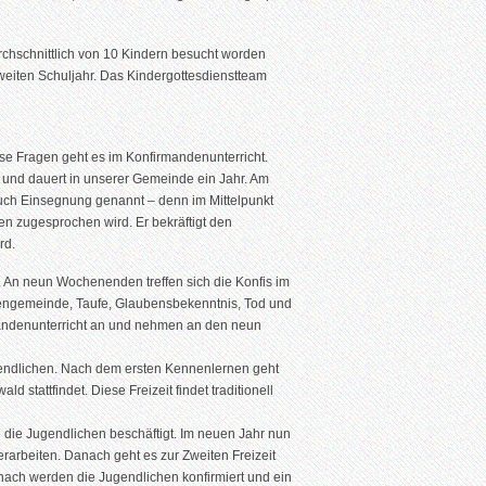
rchschnittlich von 10 Kindern besucht worden
zweiten Schuljahr. Das Kindergottesdienstteam
ese Fragen geht es im Konfirmandenunterricht.
n und dauert in unserer Gemeinde ein Jahr. Am
 auch Einsegnung genannt – denn im Mittelpunkt
n zugesprochen wird. Er bekräftigt den
rd.
t. An neun Wochenenden treffen sich die Konfis im
engemeinde, Taufe, Glaubensbekenntnis, Tod und
andenunterricht an und nehmen an den neun
gendlichen. Nach dem ersten Kennenlernen geht
d stattfindet. Diese Freizeit findet traditionell
die Jugendlichen beschäftigt. Im neuen Jahr nun
arbeiten. Danach geht es zur Zweiten Freizeit
nach werden die Jugendlichen konfirmiert und ein