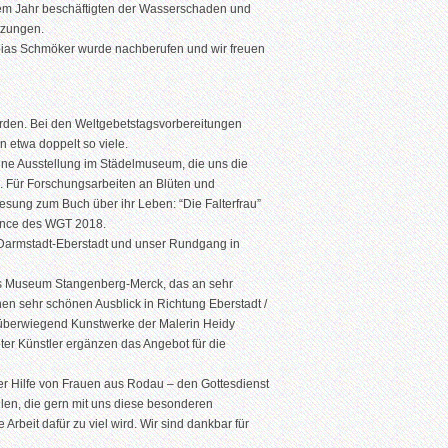
sem Jahr beschäftigten der Wasserschaden und
tzungen.
obias Schmöker wurde nachberufen und wir freuen
wurden. Bei den Weltgebetstagsvorbereitungen
 etwa doppelt so viele.
ne Ausstellung im Städelmuseum, die uns die
7. Für Forschungsarbeiten an Blüten und
Lesung zum Buch über ihr Leben: “Die Falterfrau”
uance des WGT 2018.
 Darmstadt-Eberstadt und unser Rundgang in
das Museum Stangenberg-Merck, das an sehr
en sehr schönen Ausblick in Richtung Eberstadt /
überwiegend Kunstwerke der Malerin Heidy
er Künstler ergänzen das Angebot für die
iger Hilfe von Frauen aus Rodau – den Gottesdienst
llen, die gern mit uns diese besonderen
rbeit dafür zu viel wird. Wir sind dankbar für