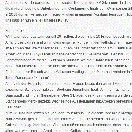
Auch unser Kindergarten ist immer wieder Thema in den KV-Sitzungen. In die
die dadurch bedingte Unterbringung in Containern oftmals den KV in seinen Si
In 2018 durften wir auch ein neues Mitglied in unserem Vorstand begrüßen. T
uns dass er nun ein Teil unseres KV ist.
Frauenkreis
Wir hatten über das Jahr verteilt 20 Treffen, die von 8 bis 10 Frauen besucht 
Anfang des Jahres sind wir in ökumenischer Runde mit den katholischen Frauen
Im Rahmen des Weltgebetstages Surinam besuchten wir schon am 3. Januar ei
Arbeit von Maria Sibylla Merian nahe gebracht hat. Sie lebte von 1647 bis 171
Schmetterlingen reiste sie 1699 nach Surinam, wo sie 2 Jahre blieb. Mit einer 
haben wir unsere Kenntnisse über sie noch vertieft. Eine sehr interessante N
Êin besonderer Besuch war im Mai unser Ausflug zu den Marienschwestern in
ihrem Gartenpark “Kanaan”.
Anläßlich des Geburtstages einer unserer Frauen besuchten wir im Oktober 
exponierter Stelle oberhalb von Seeheim-Jugenheim liegt. Von hier hat man ein
Darmstadt und in die Rheinebene. Über 3 Etagen des Privatmuseums werden 
Stangenberg-Merck gezeigt. Wechselnde Ausstellungen mit Arbeiten befreundet
Besucher.
Zum 18. und nun letzten Mal, hat der Frauenkreis – in diesem Jahr mit tatkräft
zum 2.Advent gestaltet. Es hat uns immer viel Freude bereitet und wir danken a
Gottesdienste gefeiert haben. Aber wir mußten nun auch erkennen, dass uns die A
alles, was wir durch die Arbeit an diesen Gottesdiensten gelernt haben.