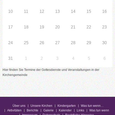
10
11
12
13
14
15
16
17
18
19
20
21
22
23
24
25
26
27
28
29
30
31
1
2
3
4
5
6
Hier finden Sie Termine der Gottesdienste und Veranstaltungen in der
Kirchengemeinde
Über uns
Unsere Kirchen
Kindergarten
Was tun wenn…
Aktivitäten
Berichte
Galerie
Kalender
Links
Was tun wenn
Impressum
Datenschutz
Rechtliche Hinweise