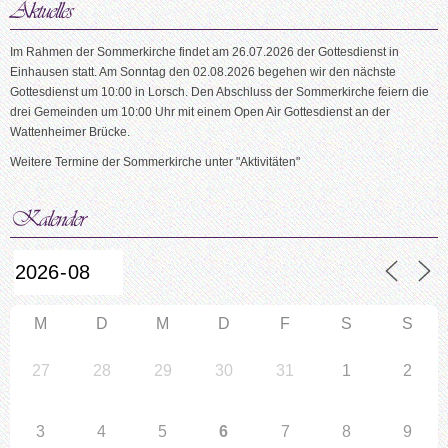
Im Rahmen der Sommerkirche findet am 26.07.2026 der Gottesdienst in
Einhausen statt. Am Sonntag den 02.08.2026 begehen wir den nächste
Gottesdienst um 10:00 in Lorsch. Den Abschluss der Sommerkirche feiern die
drei Gemeinden um 10:00 Uhr mit einem Open Air Gottesdienst an der
Wattenheimer Brücke.
Weitere Termine der Sommerkirche unter "Aktivitäten"
M
D
M
D
F
S
S
27
28
29
30
31
1
2
3
4
5
6
7
8
9