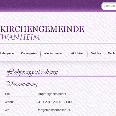
ndespiegel
Kindergarten
Was tun wenn…
Aktivitäten
Berichte
Nachb
Titel:
Lobpreisgottesdienst
Wann:
04.11.2013 20:00 - 21:00
Wo:
Dorfgemeinschaftshaus