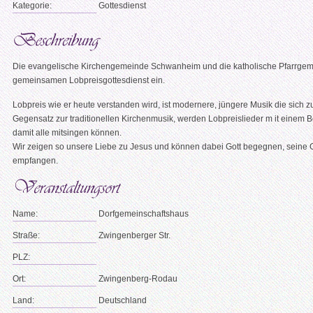
Kategorie:
Gottesdienst
Die evangelische Kirchengemeinde Schwanheim und die katholische Pfarrgem
gemeinsamen Lobpreisgottesdienst ein.
Lobpreis wie er heute verstanden wird, ist modernere, jüngere Musik die sich zu
Gegensatz zur traditionellen Kirchenmusik, werden Lobpreislieder m it einem 
damit alle mitsingen können.
Wir zeigen so unsere Liebe zu Jesus und können dabei Gott begegnen, seine
empfangen.
Name:
Dorfgemeinschaftshaus
Straße:
Zwingenberger Str.
PLZ:
Ort:
Zwingenberg-Rodau
Land:
Deutschland