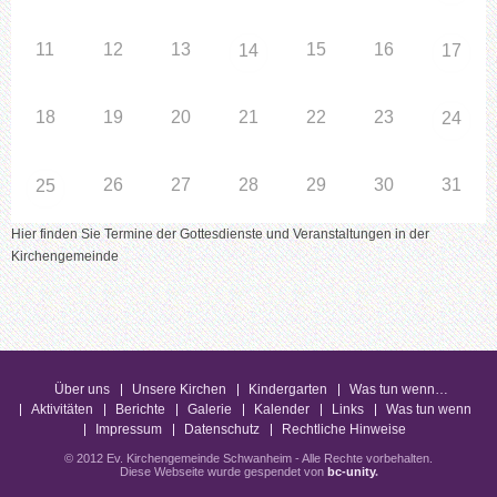
11
12
13
15
16
14
17
18
19
20
21
22
23
24
26
27
28
29
30
31
25
Hier finden Sie Termine der Gottesdienste und Veranstaltungen in der
Kirchengemeinde
Über uns
Unsere Kirchen
Kindergarten
Was tun wenn…
Aktivitäten
Berichte
Galerie
Kalender
Links
Was tun wenn
Impressum
Datenschutz
Rechtliche Hinweise
© 2012 Ev. Kirchengemeinde Schwanheim - Alle Rechte vorbehalten.
Diese Webseite wurde gespendet von
bc-unity
.