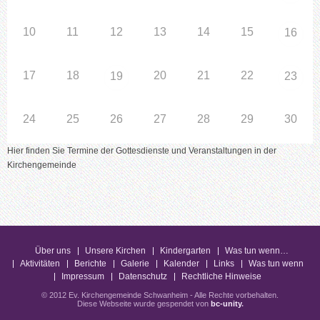
10
11
12
13
14
15
16
17
18
20
21
22
19
23
24
25
26
27
28
29
30
Hier finden Sie Termine der Gottesdienste und Veranstaltungen in der
Kirchengemeinde
Über uns
Unsere Kirchen
Kindergarten
Was tun wenn…
Aktivitäten
Berichte
Galerie
Kalender
Links
Was tun wenn
Impressum
Datenschutz
Rechtliche Hinweise
© 2012 Ev. Kirchengemeinde Schwanheim - Alle Rechte vorbehalten.
Diese Webseite wurde gespendet von
bc-unity
.