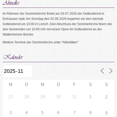
Im Rahmen der Sommerkirche findet am 26.07.2026 der Gottesdienst in
Einhausen statt. Am Sonntag den 02.08.2026 begehen wir den nächste
Gottesdienst um 10:00 in Lorsch. Den Abschluss der Sommerkirche feiern die
drei Gemeinden um 10:00 Uhr mit einem Open Air Gottesdienst an der
Wattenheimer Brücke.
Weitere Termine der Sommerkirche unter "Aktivitäten"
M
D
M
D
F
S
S
28
29
30
31
1
27
2
3
4
5
6
7
8
9