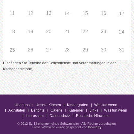
11
12
13
15
16
14
17
18
19
20
21
22
23
24
26
27
28
29
30
31
25
Hier finden Sie Termine der Gottesdienste und Veranstaltungen in der
Kirchengemeinde
Über uns
Unsere Kirchen
Kindergarten
Was tun wenn…
Aktivitäten
Berichte
Galerie
Kalender
Links
Was tun wenn
Impressum
Datenschutz
Rechtliche Hinweise
© 2012 Ev. Kirchengemeinde Schwanheim - Alle Rechte vorbehalten.
Diese Webseite wurde gespendet von
bc-unity
.