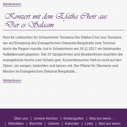
Weiterlesen
Reis für Lebkuchen für Schwanheim Tansania Der Efatha-Chor aus Tansania,
der auf Einladung des Evangelischen Dekanats Bergstraße eine Tournee
durch die Region machte, hat in Schwanheim am 29.11.2017 ein fulminantes
Auftaktkonzert gegeben. Die 20 Sänger/innen und Musiker/innen brachten die
evangelische Kirche zum Schwin-gen. Konzertbesucher hielt es nicht auf den
Sitzen, sie sangen, klatschten und tanzen mit. Der Pfarrer für Ökumene und
Mission im Evangelischen Dekanat Bergstraße,...
Weiterlesen
Über uns
Unsere Kirchen
Kindergarten
Was tun wenn…
Aktivitäten
Berichte
Galerie
Kalender
Links
Was tun wenn