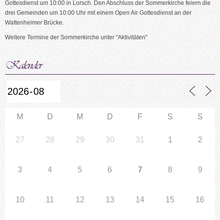
Gottesdienst um 10:00 in Lorsch. Den Abschluss der Sommerkirche feiern die
drei Gemeinden um 10:00 Uhr mit einem Open Air Gottesdienst an der
Wattenheimer Brücke.
Weitere Termine der Sommerkirche unter "Aktivitäten"
M
D
M
D
F
S
S
27
28
29
30
31
1
2
3
4
5
6
7
8
9
10
11
12
13
14
15
16