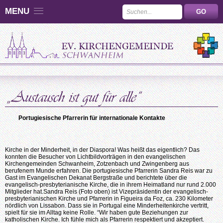
MENU
Portugiesische Pfarrerin für internationale Kontakte
Kirche in der Minderheit, in der Diaspora! Was heißt das eigentlich? Das
konnten die Besucher von Lichtbildvorträgen in den evangelischen
Kirchengemeinden Schwanheim, Zotzenbach und Zwingenberg aus
berufenem Munde erfahren. Die portugiesische Pfarrerin Sandra Reis war zu
Gast im Evangelischen Dekanat Bergstraße und berichtete über die
evangelisch-presbyterianische Kirche, die in ihrem Heimatland nur rund 2.000
Mitglieder hat.Sandra Reis (Foto oben) ist Vizepräsidentin der evangelisch-
presbyterianischen Kirche und Pfarrerin in Figueira da Foz, ca. 230 Kilometer
nördlich von Lissabon. Dass sie in Portugal eine Minderheitenkirche vertritt,
spielt für sie im Alltag keine Rolle. “Wir haben gute Beziehungen zur
katholischen Kirche. Ich fühle mich als Pfarrerin respektiert und akzeptiert.