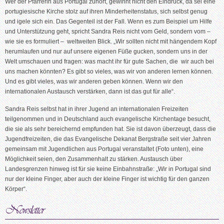
Wer der Pfarrerin aus Portugal zuhört, gewinnt nicht den Eindruck, da sei eine
portugiesische Kirche stolz auf ihren Minderheitenstatus, sich selbst genug
und igele sich ein. Das Gegenteil ist der Fall. Wenn es zum Beispiel um Hilfe
und Unterstützung geht, spricht Sandra Reis nicht vom Geld, sondern vom –
wie sie es formuliert – weltweiten Blick. „Wir sollten nicht mit hängendem Kopf
herumlaufen und nur auf unsere eigenen Füße gucken, sondern uns in der
Welt umschauen und fragen: was macht ihr für gute Sachen, die wir auch bei
uns machen könnten? Es gibt so vieles, was wir von anderen lernen können.
Und es gibt vieles, was wir anderen geben können. Wenn wir den
internationalen Austausch verstärken, dann ist das gut für alle“.
Sandra Reis selbst hat in ihrer Jugend an internationalen Freizeiten
teilgenommen und in Deutschland auch evangelische Kirchentage besucht,
die sie als sehr bereichernd empfunden hat. Sie ist davon überzeugt, dass die
Jugendfreizeiten, die das Evangelische Dekanat Bergstraße seit vier Jahren
gemeinsam mit Jugendlichen aus Portugal veranstaltet (Foto unten), eine
Möglichkeit seien, den Zusammenhalt zu stärken. Austausch über
Landesgrenzen hinweg ist für sie keine Einbahnstraße: „Wir in Portugal sind
nur der kleine Finger, aber auch der kleine Finger ist wichtig für den ganzen
Körper“.