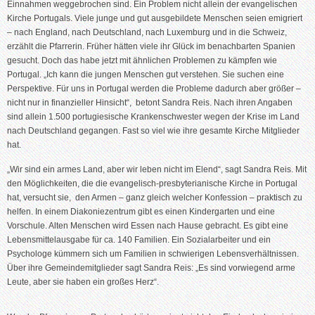
Einnahmen weggebrochen sind. Ein Problem nicht allein der evangelischen
Kirche Portugals. Viele junge und gut ausgebildete Menschen seien emigriert
– nach England, nach Deutschland, nach Luxemburg und in die Schweiz,
erzählt die Pfarrerin. Früher hätten viele ihr Glück im benachbarten Spanien
gesucht. Doch das habe jetzt mit ähnlichen Problemen zu kämpfen wie
Portugal. „Ich kann die jungen Menschen gut verstehen. Sie suchen eine
Perspektive. Für uns in Portugal werden die Probleme dadurch aber größer –
nicht nur in finanzieller Hinsicht“, betont Sandra Reis. Nach ihren Angaben
sind allein 1.500 portugiesische Krankenschwester wegen der Krise im Land
nach Deutschland gegangen. Fast so viel wie ihre gesamte Kirche Mitglieder
hat.
„Wir sind ein armes Land, aber wir leben nicht im Elend“, sagt Sandra Reis. Mit
den Möglichkeiten, die die evangelisch-presbyterianische Kirche in Portugal
hat, versucht sie, den Armen – ganz gleich welcher Konfession – praktisch zu
helfen. In einem Diakoniezentrum gibt es einen Kindergarten und eine
Vorschule. Alten Menschen wird Essen nach Hause gebracht. Es gibt eine
Lebensmittelausgabe für ca. 140 Familien. Ein Sozialarbeiter und ein
Psychologe kümmern sich um Familien in schwierigen Lebensverhältnissen.
Über ihre Gemeindemitglieder sagt Sandra Reis: „Es sind vorwiegend arme
Leute, aber sie haben ein großes Herz“.