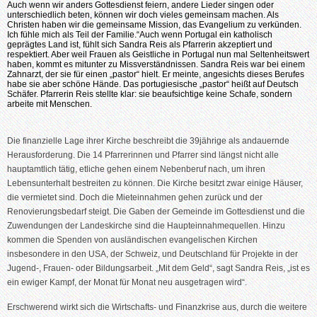
Auch wenn wir anders Gottesdienst feiern, andere Lieder singen oder
unterschiedlich beten, können wir doch vieles gemeinsam machen. Als
Christen haben wir die gemeinsame Mission, das Evangelium zu verkünden.
Ich fühle mich als Teil der Familie.“Auch wenn Portugal ein katholisch
geprägtes Land ist, fühlt sich Sandra Reis als Pfarrerin akzeptiert und
respektiert. Aber weil Frauen als Geistliche in Portugal nun mal Seltenheitswert
haben, kommt es mitunter zu Missverständnissen. Sandra Reis war bei einem
Zahnarzt, der sie für einen „pastor“ hielt. Er meinte, angesichts dieses Berufes
habe sie aber schöne Hände. Das portugiesische „pastor“ heißt auf Deutsch
Schäfer. Pfarrerin Reis stellte klar: sie beaufsichtige keine Schafe, sondern
arbeite mit Menschen.
Die finanzielle Lage ihrer Kirche beschreibt die 39jährige als andauernde
Herausforderung. Die 14 Pfarrerinnen und Pfarrer sind längst nicht alle
hauptamtlich tätig, etliche gehen einem Nebenberuf nach, um ihren
Lebensunterhalt bestreiten zu können. Die Kirche besitzt zwar einige Häuser,
die vermietet sind. Doch die Mieteinnahmen gehen zurück und der
Renovierungsbedarf steigt. Die Gaben der Gemeinde im Gottesdienst und die
Zuwendungen der Landeskirche sind die Haupteinnahmequellen. Hinzu
kommen die Spenden von ausländischen evangelischen Kirchen
insbesondere in den USA, der Schweiz, und Deutschland für Projekte in der
Jugend-, Frauen- oder Bildungsarbeit. „Mit dem Geld“, sagt Sandra Reis, „ist es
ein ewiger Kampf, der Monat für Monat neu ausgetragen wird“.
Erschwerend wirkt sich die Wirtschafts- und Finanzkrise aus, durch die weitere