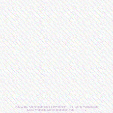
n wenn…
Aktivitäten
Berichte
Galerie
Kalender
Links
Was tun w
© 2012 Ev. Kirchengemeinde Schwanheim - Alle Rechte vorbehalten.
Diese Webseite wurde gespendet von
bc-unity
.