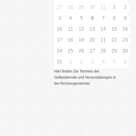
27
28
29
30
31
1
2
3
4
5
6
7
8
9
10
11
12
13
14
15
16
17
18
19
20
21
22
23
24
25
26
27
28
29
30
31
1
2
3
4
5
6
Hier finden Sie Termine der
Gottesdienste und Veranstaltungen in
der Kirchengemeinde
Über uns
Unsere Kirchen
Kindergarten
Was tu