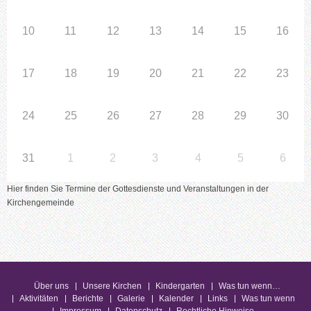
10
11
12
13
14
15
16
17
18
19
20
21
22
23
24
25
26
27
28
29
30
31
1
2
3
4
5
6
Hier finden Sie Termine der Gottesdienste und Veranstaltungen in der
Kirchengemeinde
Über uns
Unsere Kirchen
Kindergarten
Was tun wenn…
Aktivitäten
Berichte
Galerie
Kalender
Links
Was tun wenn
Impressum
Datenschutz
Rechtliche Hinweise