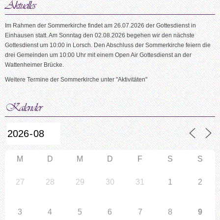
Im Rahmen der Sommerkirche findet am 26.07.2026 der Gottesdienst in
Einhausen statt. Am Sonntag den 02.08.2026 begehen wir den nächste
Gottesdienst um 10:00 in Lorsch. Den Abschluss der Sommerkirche feiern die
drei Gemeinden um 10:00 Uhr mit einem Open Air Gottesdienst an der
Wattenheimer Brücke.
Weitere Termine der Sommerkirche unter "Aktivitäten"
M
D
M
D
F
S
S
27
28
29
30
31
1
2
3
4
5
6
7
8
9