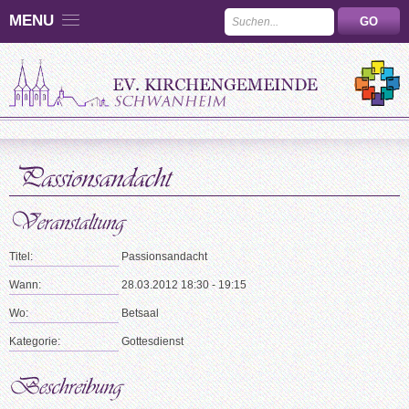
MENU
Titel:
Passionsandacht
Wann:
28.03.2012 18:30 - 19:15
Wo:
Betsaal
Kategorie:
Gottesdienst