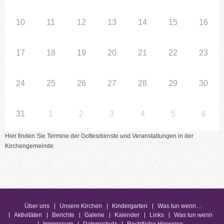
10
11
12
13
14
15
16
17
18
19
20
21
22
23
24
25
26
27
28
29
30
31
1
2
3
4
5
6
Hier finden Sie Termine der Gottesdienste und Veranstaltungen in der
Kirchengemeinde
Über uns
Unsere Kirchen
Kindergarten
Was tun wenn…
Aktivitäten
Berichte
Galerie
Kalender
Links
Was tun wenn
Impressum
Datenschutz
Rechtliche Hinweise