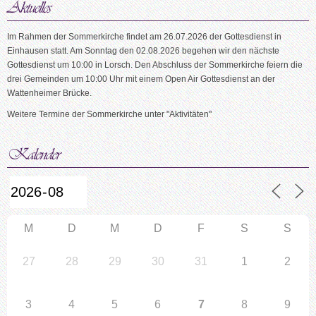
Im Rahmen der Sommerkirche findet am 26.07.2026 der Gottesdienst in
Einhausen statt. Am Sonntag den 02.08.2026 begehen wir den nächste
Gottesdienst um 10:00 in Lorsch. Den Abschluss der Sommerkirche feiern die
drei Gemeinden um 10:00 Uhr mit einem Open Air Gottesdienst an der
Wattenheimer Brücke.
Weitere Termine der Sommerkirche unter "Aktivitäten"
M
D
M
D
F
S
S
27
28
29
30
31
1
2
3
4
5
6
7
8
9