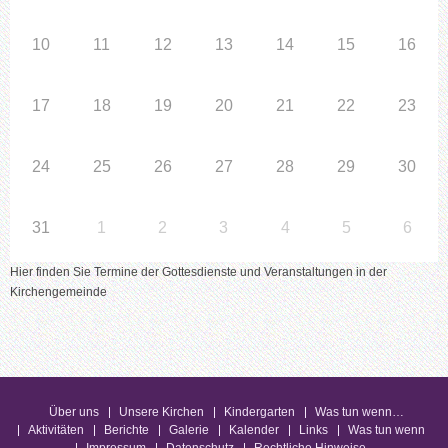
10
11
12
13
14
15
16
17
18
19
20
21
22
23
24
25
26
27
28
29
30
31
1
2
3
4
5
6
Hier finden Sie Termine der Gottesdienste und Veranstaltungen in der
Kirchengemeinde
Über uns
Unsere Kirchen
Kindergarten
Was tun wenn…
Aktivitäten
Berichte
Galerie
Kalender
Links
Was tun wenn
Impressum
Datenschutz
Rechtliche Hinweise