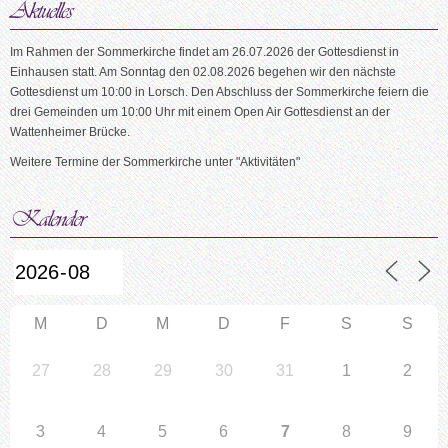
Im Rahmen der Sommerkirche findet am 26.07.2026 der Gottesdienst in
Einhausen statt. Am Sonntag den 02.08.2026 begehen wir den nächste
Gottesdienst um 10:00 in Lorsch. Den Abschluss der Sommerkirche feiern die
drei Gemeinden um 10:00 Uhr mit einem Open Air Gottesdienst an der
Wattenheimer Brücke.
Weitere Termine der Sommerkirche unter "Aktivitäten"
M
D
M
D
F
S
S
27
28
29
30
31
1
2
3
4
5
6
7
8
9