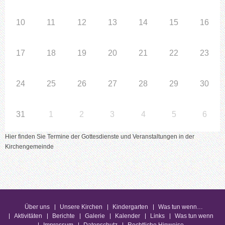
10
11
12
13
14
15
16
17
18
19
20
21
22
23
24
25
26
27
28
29
30
31
1
2
3
4
5
6
Hier finden Sie Termine der Gottesdienste und Veranstaltungen in der
Kirchengemeinde
Über uns
Unsere Kirchen
Kindergarten
Was tun wenn…
Aktivitäten
Berichte
Galerie
Kalender
Links
Was tun wenn
Impressum
Datenschutz
Rechtliche Hinweise