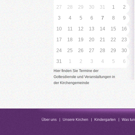
27
28
29
30
31
1
2
3
4
5
6
7
8
9
10
11
12
13
14
15
16
17
18
19
20
21
22
23
24
25
26
27
28
29
30
31
1
2
3
4
5
6
Hier finden Sie Termine der
Gottesdienste und Veranstaltungen in
der Kirchengemeinde
Über uns
Unsere Kirchen
Kindergarten
Was tu