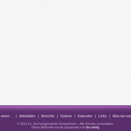
n wenn…
Aktivitäten
Berichte
Galerie
Kalender
Links
Was tun w
© 2012 Ev. Kirchengemeinde Schwanheim - Alle Rechte vorbehalten.
Diese Webseite wurde gespendet von
bc-unity
.