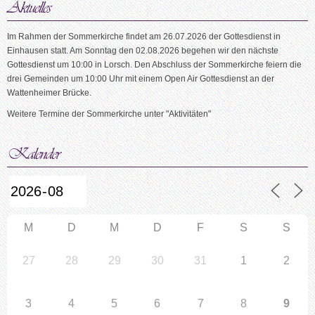
Im Rahmen der Sommerkirche findet am 26.07.2026 der Gottesdienst in
Einhausen statt. Am Sonntag den 02.08.2026 begehen wir den nächste
Gottesdienst um 10:00 in Lorsch. Den Abschluss der Sommerkirche feiern die
drei Gemeinden um 10:00 Uhr mit einem Open Air Gottesdienst an der
Wattenheimer Brücke.
Weitere Termine der Sommerkirche unter "Aktivitäten"
M
D
M
D
F
S
S
27
28
29
30
31
1
2
3
4
5
6
7
8
9