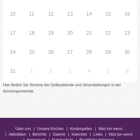
10
11
12
13
14
15
16
17
18
19
20
21
22
23
24
25
26
27
28
29
30
31
1
2
3
4
5
6
Hier finden Sie Termine der Gottesdienste und Veranstaltungen in der
Kirchengemeinde
Über uns
Unsere Kirchen
Kindergarten
Was tun wenn…
Aktivitäten
Berichte
Galerie
Kalender
Links
Was tun wenn
Impressum
Datenschutz
Rechtliche Hinweise