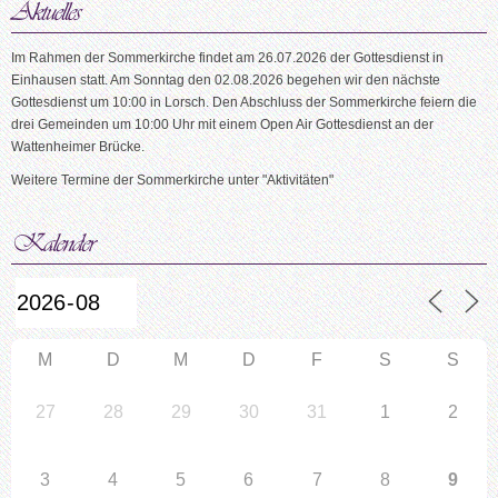
Im Rahmen der Sommerkirche findet am 26.07.2026 der Gottesdienst in
Einhausen statt. Am Sonntag den 02.08.2026 begehen wir den nächste
Gottesdienst um 10:00 in Lorsch. Den Abschluss der Sommerkirche feiern die
drei Gemeinden um 10:00 Uhr mit einem Open Air Gottesdienst an der
Wattenheimer Brücke.
Weitere Termine der Sommerkirche unter "Aktivitäten"
M
D
M
D
F
S
S
27
28
29
30
31
1
2
3
4
5
6
7
8
9