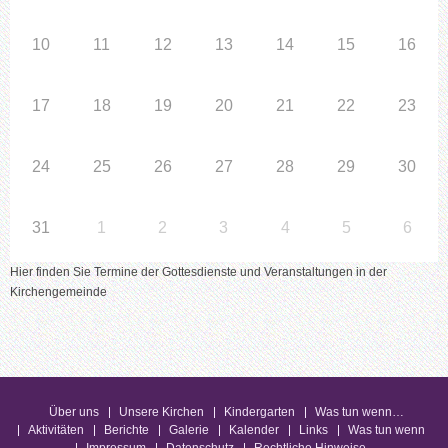
10
11
12
13
14
15
16
17
18
19
20
21
22
23
24
25
26
27
28
29
30
31
1
2
3
4
5
6
Hier finden Sie Termine der Gottesdienste und Veranstaltungen in der
Kirchengemeinde
Über uns
Unsere Kirchen
Kindergarten
Was tun wenn…
Aktivitäten
Berichte
Galerie
Kalender
Links
Was tun wenn
Impressum
Datenschutz
Rechtliche Hinweise