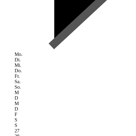
Mo.
Di.
Mi.
Do.
Fr.
Sa.
So.
M
D
M
D
F
S
S
27