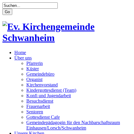
Home
Über uns
Pfarrerin
Küster
Gemeindebüro
Organist
Kirchenvorstand
Kindergottesdienst (Team)
Konfi und Jugendarbeit
Besuchsdienst
Frauenarbeit
Senioren
Gottesdienst Cafe
Gemeindepädagogin für den Nachbarschaftsraum
Einhausen/Lorsch/Schwanheim
Unsere Kirchen