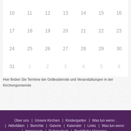
10
11
12
13
14
15
16
17
18
19
20
21
22
23
24
25
26
27
28
29
30
31
1
2
3
4
5
6
Hier finden Sie Termine der Gottesdienste und Veranstaltungen in der
Kirchengemeinde
Über uns
Unsere Kirchen
Kindergarten
Was tun wenn…
Aktivitäten
Berichte
Galerie
Kalender
Links
Was tun wenn
Impressum
Datenschutz
Rechtliche Hinweise