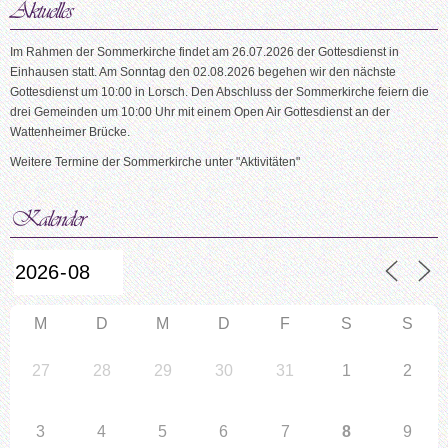
Im Rahmen der Sommerkirche findet am 26.07.2026 der Gottesdienst in
Einhausen statt. Am Sonntag den 02.08.2026 begehen wir den nächste
Gottesdienst um 10:00 in Lorsch. Den Abschluss der Sommerkirche feiern die
drei Gemeinden um 10:00 Uhr mit einem Open Air Gottesdienst an der
Wattenheimer Brücke.
Weitere Termine der Sommerkirche unter "Aktivitäten"
M
D
M
D
F
S
S
27
28
29
30
31
1
2
3
4
5
6
7
8
9