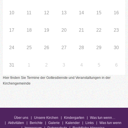
10
11
12
13
14
15
16
17
18
19
20
21
22
23
24
25
26
27
28
29
30
31
1
2
3
4
5
6
Hier finden Sie Termine der Gottesdienste und Veranstaltungen in der
Kirchengemeinde
Über uns
Unsere Kirchen
Kindergarten
Was tun wenn…
Aktivitäten
Berichte
Galerie
Kalender
Links
Was tun wenn
Impressum
Datenschutz
Rechtliche Hinweise