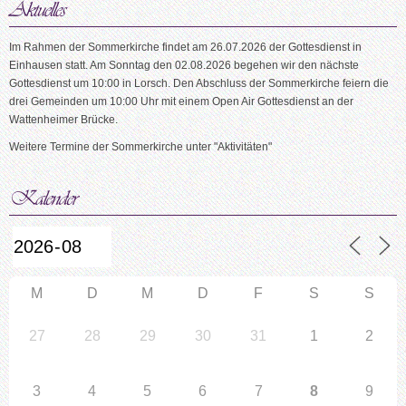
Im Rahmen der Sommerkirche findet am 26.07.2026 der Gottesdienst in
Einhausen statt. Am Sonntag den 02.08.2026 begehen wir den nächste
Gottesdienst um 10:00 in Lorsch. Den Abschluss der Sommerkirche feiern die
drei Gemeinden um 10:00 Uhr mit einem Open Air Gottesdienst an der
Wattenheimer Brücke.
Weitere Termine der Sommerkirche unter "Aktivitäten"
M
D
M
D
F
S
S
27
28
29
30
31
1
2
3
4
5
6
7
8
9