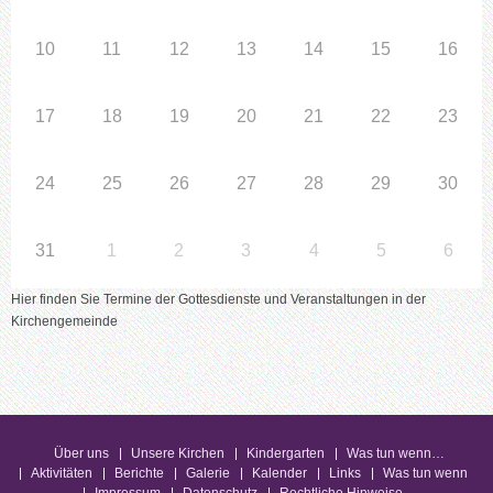
10
11
12
13
14
15
16
17
18
19
20
21
22
23
24
25
26
27
28
29
30
31
1
2
3
4
5
6
Hier finden Sie Termine der Gottesdienste und Veranstaltungen in der
Kirchengemeinde
Über uns
Unsere Kirchen
Kindergarten
Was tun wenn…
Aktivitäten
Berichte
Galerie
Kalender
Links
Was tun wenn
Impressum
Datenschutz
Rechtliche Hinweise