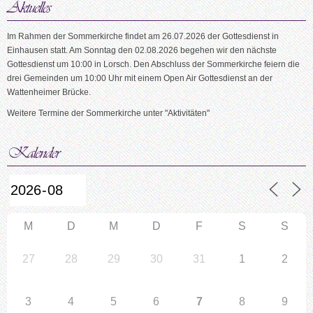
Im Rahmen der Sommerkirche findet am 26.07.2026 der Gottesdienst in
Einhausen statt. Am Sonntag den 02.08.2026 begehen wir den nächste
Gottesdienst um 10:00 in Lorsch. Den Abschluss der Sommerkirche feiern die
drei Gemeinden um 10:00 Uhr mit einem Open Air Gottesdienst an der
Wattenheimer Brücke.
Weitere Termine der Sommerkirche unter "Aktivitäten"
M
D
M
D
F
S
S
27
28
29
30
31
1
2
3
4
5
6
7
8
9