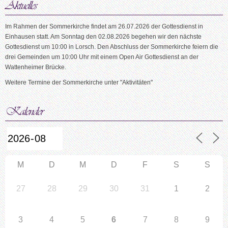
Im Rahmen der Sommerkirche findet am 26.07.2026 der Gottesdienst in
Einhausen statt. Am Sonntag den 02.08.2026 begehen wir den nächste
Gottesdienst um 10:00 in Lorsch. Den Abschluss der Sommerkirche feiern die
drei Gemeinden um 10:00 Uhr mit einem Open Air Gottesdienst an der
Wattenheimer Brücke.
Weitere Termine der Sommerkirche unter "Aktivitäten"
M
D
M
D
F
S
S
27
28
29
30
31
1
2
3
4
5
6
7
8
9