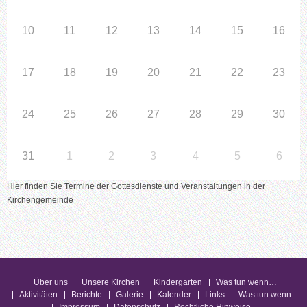
10
11
12
13
14
15
16
17
18
19
20
21
22
23
24
25
26
27
28
29
30
31
1
2
3
4
5
6
Hier finden Sie Termine der Gottesdienste und Veranstaltungen in der
Kirchengemeinde
Über uns
Unsere Kirchen
Kindergarten
Was tun wenn…
Aktivitäten
Berichte
Galerie
Kalender
Links
Was tun wenn
Impressum
Datenschutz
Rechtliche Hinweise