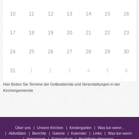
10
11
12
13
14
15
16
17
18
19
20
21
22
23
24
25
26
27
28
29
30
31
1
2
3
4
5
6
Hier finden Sie Termine der Gottesdienste und Veranstaltungen in der
Kirchengemeinde
Über uns
Unsere Kirchen
Kindergarten
Was tun wenn…
Aktivitäten
Berichte
Galerie
Kalender
Links
Was tun wenn
Impressum
Datenschutz
Rechtliche Hinweise