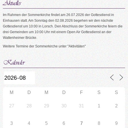
Im Rahmen der Sommerkirche findet am 26.07.2026 der Gottesdienst in
Einhausen statt. Am Sonntag den 02.08.2026 begehen wir den nächste
Gottesdienst um 10:00 in Lorsch. Den Abschluss der Sommerkirche feiern die
drei Gemeinden um 10:00 Uhr mit einem Open Air Gottesdienst an der
Wattenheimer Brücke.
Weitere Termine der Sommerkirche unter "Aktivitäten"
M
D
M
D
F
S
S
27
28
29
30
31
1
2
3
4
5
6
7
8
9