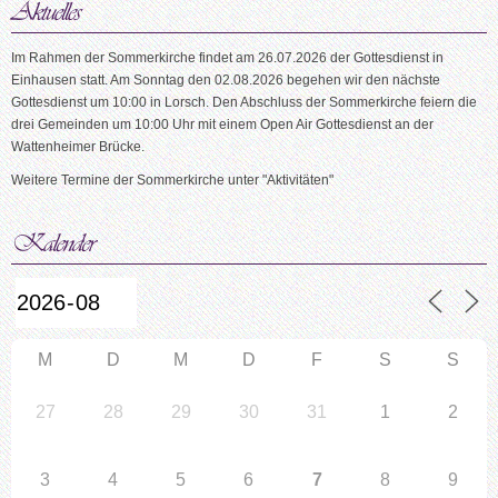
Im Rahmen der Sommerkirche findet am 26.07.2026 der Gottesdienst in
Einhausen statt. Am Sonntag den 02.08.2026 begehen wir den nächste
Gottesdienst um 10:00 in Lorsch. Den Abschluss der Sommerkirche feiern die
drei Gemeinden um 10:00 Uhr mit einem Open Air Gottesdienst an der
Wattenheimer Brücke.
Weitere Termine der Sommerkirche unter "Aktivitäten"
M
D
M
D
F
S
S
27
28
29
30
31
1
2
3
4
5
6
7
8
9