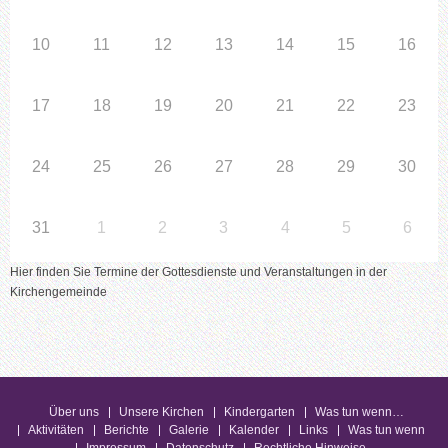
10
11
12
13
14
15
16
17
18
19
20
21
22
23
24
25
26
27
28
29
30
31
1
2
3
4
5
6
Hier finden Sie Termine der Gottesdienste und Veranstaltungen in der
Kirchengemeinde
Über uns
Unsere Kirchen
Kindergarten
Was tun wenn…
Aktivitäten
Berichte
Galerie
Kalender
Links
Was tun wenn
Impressum
Datenschutz
Rechtliche Hinweise