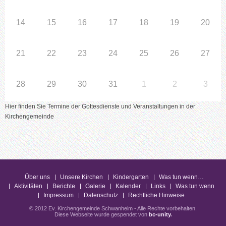
14
15
16
17
18
19
20
21
22
23
24
25
26
27
28
29
30
31
1
2
3
Hier finden Sie Termine der Gottesdienste und Veranstaltungen in der
Kirchengemeinde
Über uns
Unsere Kirchen
Kindergarten
Was tun wenn…
Aktivitäten
Berichte
Galerie
Kalender
Links
Was tun wenn
Impressum
Datenschutz
Rechtliche Hinweise
© 2012 Ev. Kirchengemeinde Schwanheim - Alle Rechte vorbehalten.
Diese Webseite wurde gespendet von
bc-unity
.