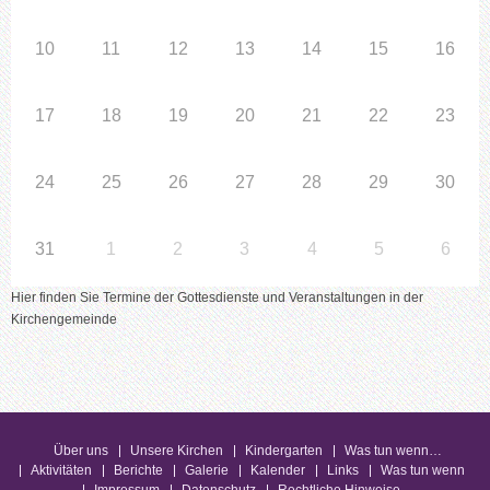
10
11
12
13
14
15
16
17
18
19
20
21
22
23
24
25
26
27
28
29
30
31
1
2
3
4
5
6
Hier finden Sie Termine der Gottesdienste und Veranstaltungen in der
Kirchengemeinde
Über uns
Unsere Kirchen
Kindergarten
Was tun wenn…
Aktivitäten
Berichte
Galerie
Kalender
Links
Was tun wenn
Impressum
Datenschutz
Rechtliche Hinweise