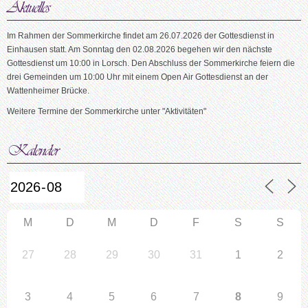
Im Rahmen der Sommerkirche findet am 26.07.2026 der Gottesdienst in
Einhausen statt. Am Sonntag den 02.08.2026 begehen wir den nächste
Gottesdienst um 10:00 in Lorsch. Den Abschluss der Sommerkirche feiern die
drei Gemeinden um 10:00 Uhr mit einem Open Air Gottesdienst an der
Wattenheimer Brücke.
Weitere Termine der Sommerkirche unter "Aktivitäten"
M
D
M
D
F
S
S
27
28
29
30
31
1
2
3
4
5
6
7
8
9