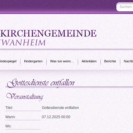
ndespiegel
Kindergarten
Was tun wenn…
Aktivitäten
Berichte
Nachb
Titel:
Gottesdienste entfallen
Wann:
07.12.2025 00:00
Wo: