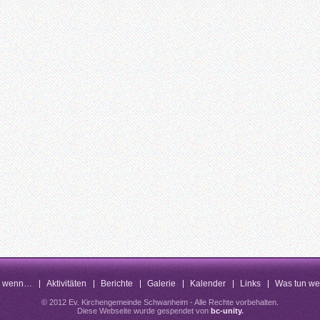
n wenn…
Aktivitäten
Berichte
Galerie
Kalender
Links
Was tun w
© 2012 Ev. Kirchengemeinde Schwanheim - Alle Rechte vorbehalten.
Diese Webseite wurde gespendet von
bc-unity
.