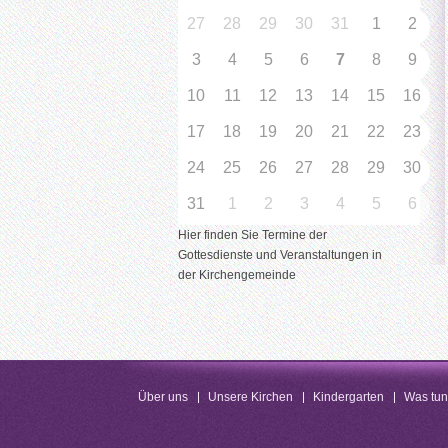
27
28
29
30
31
1
2
3
4
5
6
7
8
9
10
11
12
13
14
15
16
17
18
19
20
21
22
23
24
25
26
27
28
29
30
31
1
2
3
4
5
6
Hier finden Sie Termine der
Gottesdienste und Veranstaltungen in
der Kirchengemeinde
Über uns
Unsere Kirchen
Kindergarten
Was tu