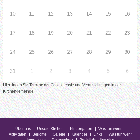
10
11
12
13
14
15
16
17
18
19
20
21
22
23
24
25
26
27
28
29
30
31
1
2
3
4
5
6
Hier finden Sie Termine der Gottesdienste und Veranstaltungen in der
Kirchengemeinde
Über uns
Unsere Kirchen
Kindergarten
Was tun wenn…
Aktivitäten
Berichte
Galerie
Kalender
Links
Was tun wenn
Impressum
Datenschutz
Rechtliche Hinweise