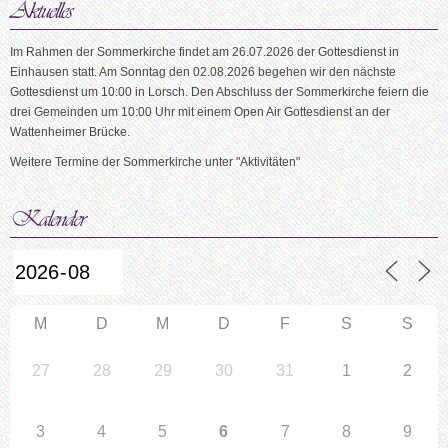
Im Rahmen der Sommerkirche findet am 26.07.2026 der Gottesdienst in
Einhausen statt. Am Sonntag den 02.08.2026 begehen wir den nächste
Gottesdienst um 10:00 in Lorsch. Den Abschluss der Sommerkirche feiern die
drei Gemeinden um 10:00 Uhr mit einem Open Air Gottesdienst an der
Wattenheimer Brücke.
Weitere Termine der Sommerkirche unter "Aktivitäten"
M
D
M
D
F
S
S
27
28
29
30
31
1
2
3
4
5
6
7
8
9