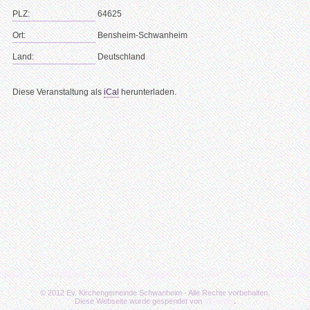
PLZ:
64625
Ort:
Bensheim-Schwanheim
Land:
Deutschland
Diese Veranstaltung als
iCal
herunterladen.
n wenn…
Aktivitäten
Berichte
Galerie
Kalender
Links
Was tun w
© 2012 Ev. Kirchengemeinde Schwanheim - Alle Rechte vorbehalten.
Diese Webseite wurde gespendet von
bc-unity
.