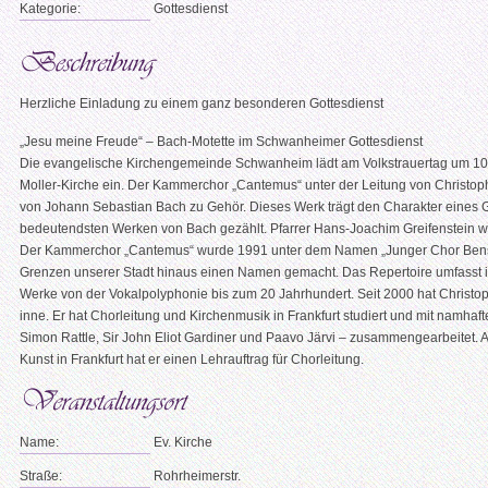
Kategorie:
Gottesdienst
Herzliche Einladung zu einem ganz besonderen Gottesdienst
„Jesu meine Freude“ – Bach-Motette im Schwanheimer Gottesdienst
Die evangelische Kirchengemeinde Schwanheim lädt am Volkstrauertag um 10.
Moller-Kirche ein. Der Kammerchor „Cantemus“ unter der Leitung von Christoph
von Johann Sebastian Bach zu Gehör. Dieses Werk trägt den Charakter eines
bedeutendsten Werken von Bach gezählt. Pfarrer Hans-Joachim Greifenstein w
Der Kammerchor „Cantemus“ wurde 1991 unter dem Namen „Junger Chor Benshe
Grenzen unserer Stadt hinaus einen Namen gemacht. Das Repertoire umfasst in e
Werke von der Vokalpolyphonie bis zum 20 Jahrhundert. Seit 2000 hat Christop
inne. Er hat Chorleitung und Kirchenmusik in Frankfurt studiert und mit namhaf
Simon Rattle, Sir John Eliot Gardiner und Paavo Järvi – zusammengearbeitet. 
Kunst in Frankfurt hat er einen Lehrauftrag für Chorleitung.
Name:
Ev. Kirche
Straße:
Rohrheimerstr.