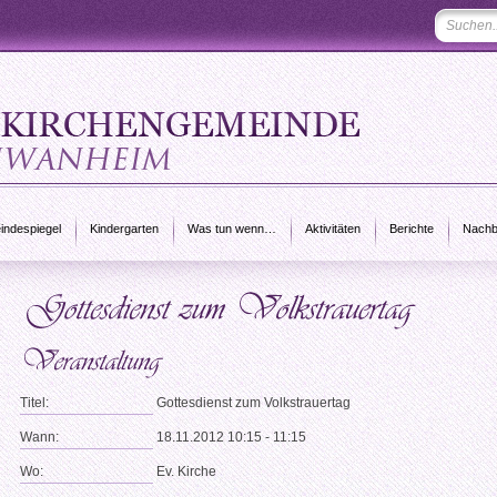
ndespiegel
Kindergarten
Was tun wenn…
Aktivitäten
Berichte
Nachb
Titel:
Gottesdienst zum Volkstrauertag
Wann:
18.11.2012 10:15 - 11:15
Wo:
Ev. Kirche