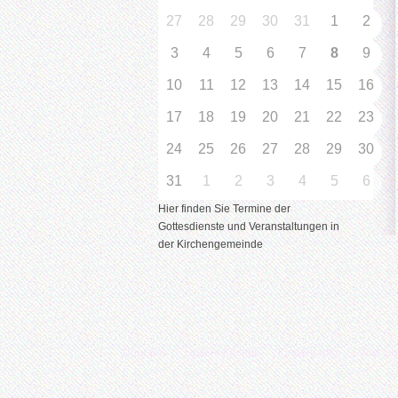
27
28
29
30
31
1
2
3
4
5
6
7
8
9
10
11
12
13
14
15
16
17
18
19
20
21
22
23
24
25
26
27
28
29
30
31
1
2
3
4
5
6
Hier finden Sie Termine der
Gottesdienste und Veranstaltungen in
der Kirchengemeinde
Über uns
Unsere Kirchen
Kindergarten
Was tu