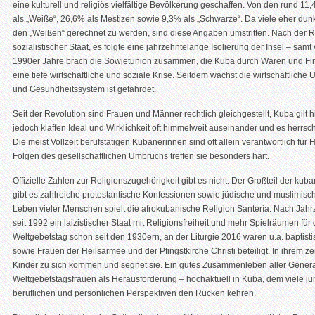
eine kulturell und religiös vielfältige Bevölkerung geschaffen. Von den rund 1
als „Weiße“, 26,6% als Mestizen sowie 9,3% als „Schwarze“. Da viele eher dun
den „Weißen“ gerechnet zu werden, sind diese Angaben umstritten. Nach der 
sozialistischer Staat, es folgte eine jahrzehntelange Isolierung der Insel – sa
1990er Jahre brach die Sowjetunion zusammen, die Kuba durch Waren und Finanz
eine tiefe wirtschaftliche und soziale Krise. Seitdem wächst die wirtschaftliche 
und Gesundheitssystem ist gefährdet.
Seit der Revolution sind Frauen und Männer rechtlich gleichgestellt, Kuba gilt hie
jedoch klaffen Ideal und Wirklichkeit oft himmelweit auseinander und es herrsc
Die meist Vollzeit berufstätigen Kubanerinnen sind oft allein verantwortlich für
Folgen des gesellschaftlichen Umbruchs treffen sie besonders hart.
Offizielle Zahlen zur Religionszugehörigkeit gibt es nicht. Der Großteil der ku
gibt es zahlreiche protestantische Konfessionen sowie jüdische und muslimisch
Leben vieler Menschen spielt die afrokubanische Religion Santería. Nach Jahr
seit 1992 ein laizistischer Staat mit Religionsfreiheit und mehr Spielräumen fü
Weltgebetstag schon seit den 1930ern, an der Liturgie 2016 waren u.a. baptisti
sowie Frauen der Heilsarmee und der Pfingstkirche Christi beteiligt. In ihrem z
Kinder zu sich kommen und segnet sie. Ein gutes Zusammenleben aller Genera
Weltgebetstagsfrauen als Herausforderung – hochaktuell in Kuba, dem viele 
beruflichen und persönlichen Perspektiven den Rücken kehren.