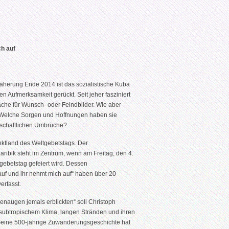
ch auf
herung Ende 2014 ist das sozialistische Kuba
en Aufmerksamkeit gerückt. Seit jeher fasziniert
fläche für Wunsch- oder Feindbilder. Wie aber
 Welche Sorgen und Hoffnungen haben sie
llschaftlichen Umbrüche?
ktland des Weltgebetstags. Der
aribik steht im Zentrum, wenn am Freitag, den 4.
gebetstag gefeiert wird. Dessen
uf und ihr nehmt mich auf“ haben über 20
erfasst.
enaugen jemals erblickten“ soll Christoph
subtropischem Klima, langen Stränden und ihren
. Seine 500-jährige Zuwanderungsgeschichte hat