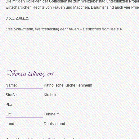
Die mit den Kollekten der Gottesdienste zum Weltgebetstag unterstützten Projek
wirtschaftlichen Rechte von Frauen und Mädchen. Darunter sind auch vier Proj
3.611 Z.m.L.z.
Lisa Schürmann, Weltgebetstag der Frauen – Deutsches Komitee e.V.
Name:
Katholische Kirche Fehlheim
Straße:
Kirchstr.
PLZ:
Ort:
Fehlheim
Land:
Deutschland