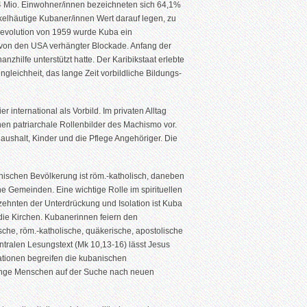
1,4 Mio. Einwohner/innen bezeichneten sich 64,1%
kelhäutige Kubaner/innen Wert darauf legen, zu
Revolution von 1959 wurde Kuba ein
mt von den USA verhängter Blockade. Anfang der
hilfe unterstützt hatte. Der Karibikstaat erlebte
Ungleichheit, das lange Zeit vorbildliche Bildungs-
r international als Vorbild. Im privaten Alltag
hen patriarchale Rollenbilder des Machismo vor.
 Haushalt, Kinder und die Pflege Angehöriger. Die
banischen Bevölkerung ist röm.-katholisch, daneben
e Gemeinden. Eine wichtige Rolle im spirituellen
zehnten der Unterdrückung und Isolation ist Kuba
r die Kirchen. Kubanerinnen feiern den
sche, röm.-katholische, quäkerische, apostolische
entralen Lesungstext (Mk 10,13-16) lässt Jesus
tionen begreifen die kubanischen
junge Menschen auf der Suche nach neuen