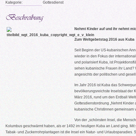
Kategorie:
Gottesdienst
Nehmt Kinder auf und ihr nehmt mi
Zum Weltgebetstag 2016 aus Kuba
Seit Beginn der US-kubanischen Annä
wieder in den Fokus der international
und polarisiert Kuba, ist Projektions
sehen kubanische Frauen ihr Land?
angesichts der politischen und gese
Im Jahr 2016 ist Kuba das Schwerpun
bevölkerungsreichste Inselstaat der K
März 2016, rund um den Erdball Welt
Gottesdienstordnung „Nehmt Kinder a
kubanische Christinnen gemeinsam v
Von der „schönsten Insel, die Mensch
Kolumbus geschwärmt haben, als er 1492 im heutigen Kuba an Land ging. Mit 
Tabak- und Zuckerrohrplantagen ist die Insel ein Natur- und Urlaubsparadies