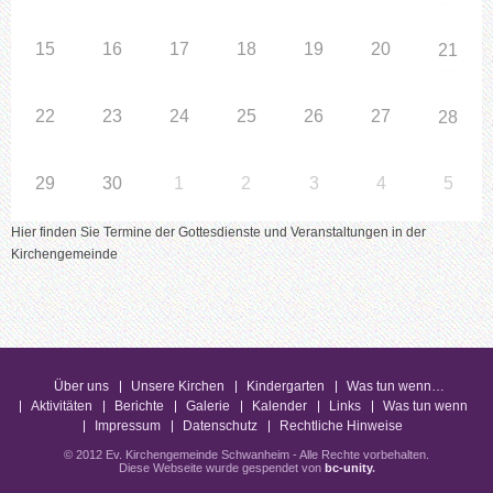
15
16
17
18
19
20
21
22
23
24
25
26
27
28
29
30
1
2
3
4
5
Hier finden Sie Termine der Gottesdienste und Veranstaltungen in der
Kirchengemeinde
Über uns
Unsere Kirchen
Kindergarten
Was tun wenn…
Aktivitäten
Berichte
Galerie
Kalender
Links
Was tun wenn
Impressum
Datenschutz
Rechtliche Hinweise
© 2012 Ev. Kirchengemeinde Schwanheim - Alle Rechte vorbehalten.
Diese Webseite wurde gespendet von
bc-unity
.