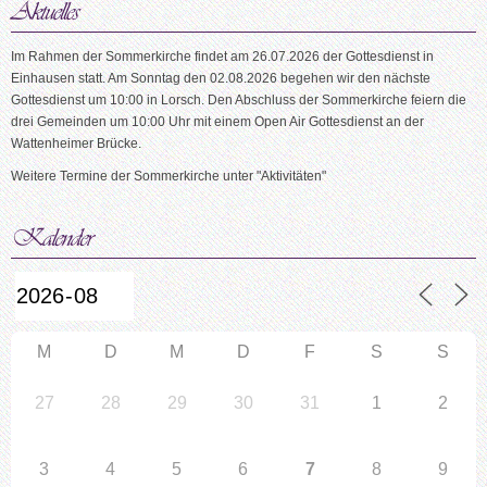
Im Rahmen der Sommerkirche findet am 26.07.2026 der Gottesdienst in
Einhausen statt. Am Sonntag den 02.08.2026 begehen wir den nächste
Gottesdienst um 10:00 in Lorsch. Den Abschluss der Sommerkirche feiern die
drei Gemeinden um 10:00 Uhr mit einem Open Air Gottesdienst an der
Wattenheimer Brücke.
Weitere Termine der Sommerkirche unter "Aktivitäten"
M
D
M
D
F
S
S
27
28
29
30
31
1
2
3
4
5
6
7
8
9