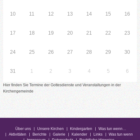
10
11
12
13
14
15
16
17
18
19
20
21
22
23
24
25
26
27
28
29
30
31
1
2
3
4
5
6
Hier finden Sie Termine der Gottesdienste und Veranstaltungen in der
Kirchengemeinde
Über uns
Unsere Kirchen
Kindergarten
Was tun wenn…
Aktivitäten
Berichte
Galerie
Kalender
Links
Was tun wenn
Impressum
Datenschutz
Rechtliche Hinweise