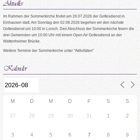
Im Rahmen der Sommerkirche findet am 26.07.2026 der Gottesdienst in
Einhausen statt. Am Sonntag den 02.08.2026 begehen wir den nächste
Gottesdienst um 10:00 in Lorsch. Den Abschluss der Sommerkirche feiern die
drei Gemeinden um 10:00 Uhr mit einem Open Air Gottesdienst an der
Wattenheimer Brücke.
Weitere Termine der Sommerkirche unter "Aktivitäten"
M
D
M
D
F
S
S
27
28
29
30
31
1
2
3
4
5
6
7
8
9