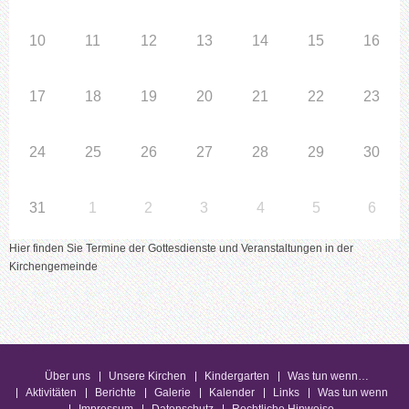
10
11
12
13
14
15
16
17
18
19
20
21
22
23
24
25
26
27
28
29
30
31
1
2
3
4
5
6
Hier finden Sie Termine der Gottesdienste und Veranstaltungen in der
Kirchengemeinde
Über uns
Unsere Kirchen
Kindergarten
Was tun wenn…
Aktivitäten
Berichte
Galerie
Kalender
Links
Was tun wenn
Impressum
Datenschutz
Rechtliche Hinweise