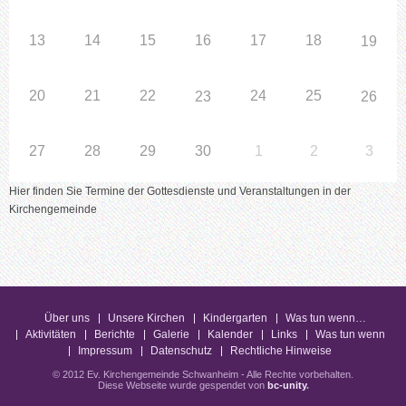
13
14
15
16
17
18
19
20
21
22
24
25
23
26
27
28
29
30
1
2
3
Hier finden Sie Termine der Gottesdienste und Veranstaltungen in der
Kirchengemeinde
Über uns
Unsere Kirchen
Kindergarten
Was tun wenn…
Aktivitäten
Berichte
Galerie
Kalender
Links
Was tun wenn
Impressum
Datenschutz
Rechtliche Hinweise
© 2012 Ev. Kirchengemeinde Schwanheim - Alle Rechte vorbehalten.
Diese Webseite wurde gespendet von
bc-unity
.