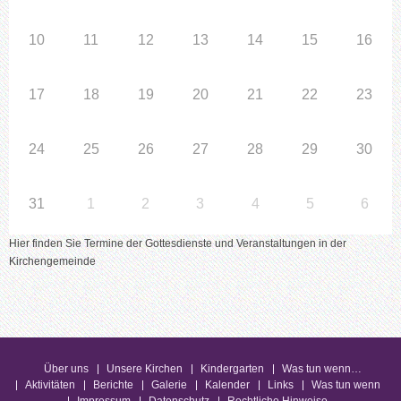
10
11
12
13
14
15
16
17
18
19
20
21
22
23
24
25
26
27
28
29
30
31
1
2
3
4
5
6
Hier finden Sie Termine der Gottesdienste und Veranstaltungen in der
Kirchengemeinde
Über uns
Unsere Kirchen
Kindergarten
Was tun wenn…
Aktivitäten
Berichte
Galerie
Kalender
Links
Was tun wenn
Impressum
Datenschutz
Rechtliche Hinweise