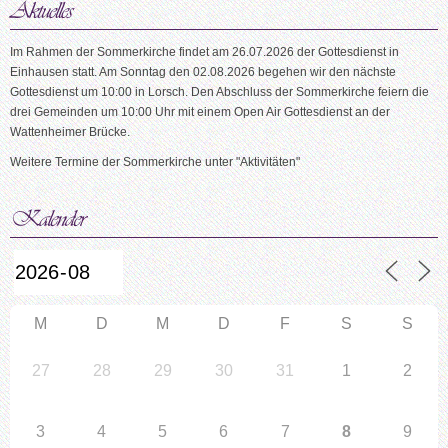
Im Rahmen der Sommerkirche findet am 26.07.2026 der Gottesdienst in
Einhausen statt. Am Sonntag den 02.08.2026 begehen wir den nächste
Gottesdienst um 10:00 in Lorsch. Den Abschluss der Sommerkirche feiern die
drei Gemeinden um 10:00 Uhr mit einem Open Air Gottesdienst an der
Wattenheimer Brücke.
Weitere Termine der Sommerkirche unter "Aktivitäten"
M
D
M
D
F
S
S
27
28
29
30
31
1
2
3
4
5
6
7
8
9