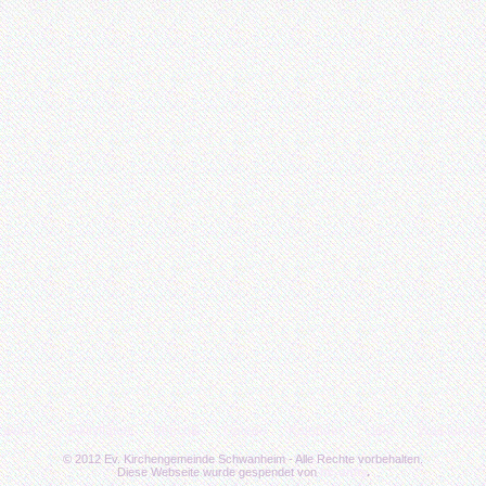
n wenn…
Aktivitäten
Berichte
Galerie
Kalender
Links
Was tun w
© 2012 Ev. Kirchengemeinde Schwanheim - Alle Rechte vorbehalten.
Diese Webseite wurde gespendet von
bc-unity
.