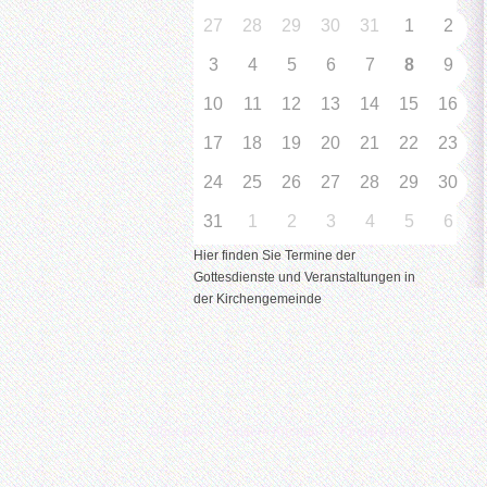
27
28
29
30
31
1
2
3
4
5
6
7
8
9
10
11
12
13
14
15
16
17
18
19
20
21
22
23
24
25
26
27
28
29
30
31
1
2
3
4
5
6
Hier finden Sie Termine der
Gottesdienste und Veranstaltungen in
der Kirchengemeinde
Über uns
Unsere Kirchen
Kindergarten
Was tu