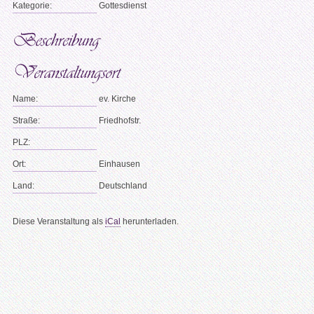
Kategorie:
Gottesdienst
Name:
ev. Kirche
Straße:
Friedhofstr.
PLZ:
Ort:
Einhausen
Land:
Deutschland
Diese Veranstaltung als
iCal
herunterladen.