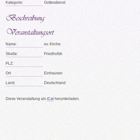
Kategorie:
Gottesdienst
Name:
ev. Kirche
Straße:
Friedhofstr.
PLZ:
Ort:
Einhausen
Land:
Deutschland
Diese Veranstaltung als
iCal
herunterladen.