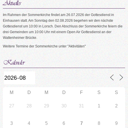
Im Rahmen der Sommerkirche findet am 26.07.2026 der Gottesdienst in
Einhausen statt. Am Sonntag den 02.08.2026 begehen wir den nächste
Gottesdienst um 10:00 in Lorsch. Den Abschluss der Sommerkirche feiern die
drei Gemeinden um 10:00 Uhr mit einem Open Air Gottesdienst an der
Wattenheimer Brücke.
Weitere Termine der Sommerkirche unter "Aktivitäten"
M
D
M
D
F
S
S
27
28
29
30
31
1
2
3
4
5
6
7
8
9