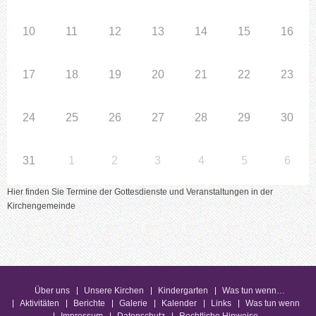
10
11
12
13
14
15
16
17
18
19
20
21
22
23
24
25
26
27
28
29
30
31
1
2
3
4
5
6
Hier finden Sie Termine der Gottesdienste und Veranstaltungen in der
Kirchengemeinde
Über uns
Unsere Kirchen
Kindergarten
Was tun wenn…
Aktivitäten
Berichte
Galerie
Kalender
Links
Was tun wenn
Impressum
Datenschutz
Rechtliche Hinweise