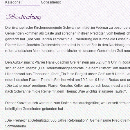
Kategorie:
Gottesdienst
Die Evangelische Kirchengemeinde Schwanheim lädt im Februar zu besonderen
Gemeinden kommen als Gäste und sprechen in ihren Predigten vom freiheitlich
gebracht hat. „Vor 500 Jahren zerbrach die Erneuerung der Kirche die Fesseln 
Pfarrer Hans-Joachim Greifenstein der selbst in dieser Zeit in den Nachbarge
reformatorischen Motto unserer Landeskirche mit unseren Gemeinden Gott neu
Den Auftakt macht Pfarrer Hans-Joachim Greifenstein am 5.2. um 9 Uhr in Rod
sich an dem Thema: „Die Reformationsgeschichte in einem Rutsch“. Am darauffo
Hildenbrand aus Einhausen, über „Ein feste Burg ist unser Gott“ um 9 Uhr in
neue Lorscher Pfarrer Thomas Blöcher wird am 19.2. um 9 Uhr in Rodau und 
„Die Lutherrose“ predigen. Pfarrer Renatus Keller aus Lorsch beschliesst am
nach Schwanheim die Reihe mit dem Thema: „Wie wichtig ist unsere Taufe?“.
Dieser Kanzeltausch wird nun zum fünften Mal durchgeführt, weil er seit dem e
beteiligten Gemeinden gefunden hat.
„Die Freiheit hat Geburtstag: 500 Jahre Reformation“ Gemeinsame Predigtre
Schwanheim