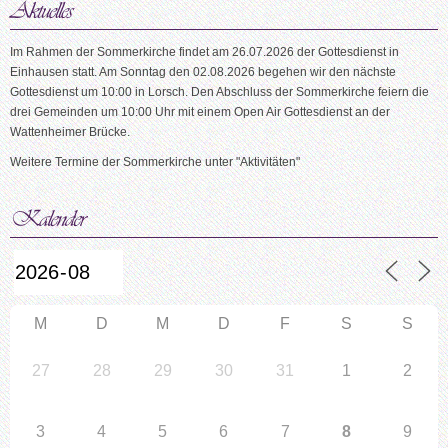
Im Rahmen der Sommerkirche findet am 26.07.2026 der Gottesdienst in
Einhausen statt. Am Sonntag den 02.08.2026 begehen wir den nächste
Gottesdienst um 10:00 in Lorsch. Den Abschluss der Sommerkirche feiern die
drei Gemeinden um 10:00 Uhr mit einem Open Air Gottesdienst an der
Wattenheimer Brücke.
Weitere Termine der Sommerkirche unter "Aktivitäten"
M
D
M
D
F
S
S
27
28
29
30
31
1
2
3
4
5
6
7
8
9