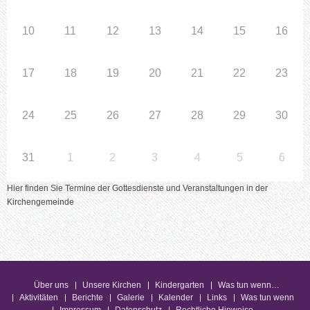
10
11
12
13
14
15
16
17
18
19
20
21
22
23
24
25
26
27
28
29
30
31
1
2
3
4
5
6
Hier finden Sie Termine der Gottesdienste und Veranstaltungen in der
Kirchengemeinde
Über uns
Unsere Kirchen
Kindergarten
Was tun wenn…
Aktivitäten
Berichte
Galerie
Kalender
Links
Was tun wenn
Impressum
Datenschutz
Rechtliche Hinweise