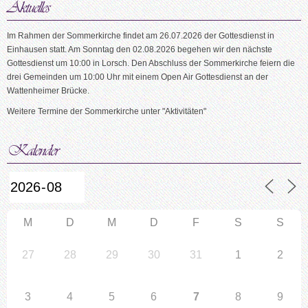
Im Rahmen der Sommerkirche findet am 26.07.2026 der Gottesdienst in
Einhausen statt. Am Sonntag den 02.08.2026 begehen wir den nächste
Gottesdienst um 10:00 in Lorsch. Den Abschluss der Sommerkirche feiern die
drei Gemeinden um 10:00 Uhr mit einem Open Air Gottesdienst an der
Wattenheimer Brücke.
Weitere Termine der Sommerkirche unter "Aktivitäten"
M
D
M
D
F
S
S
27
28
29
30
31
1
2
3
4
5
6
7
8
9