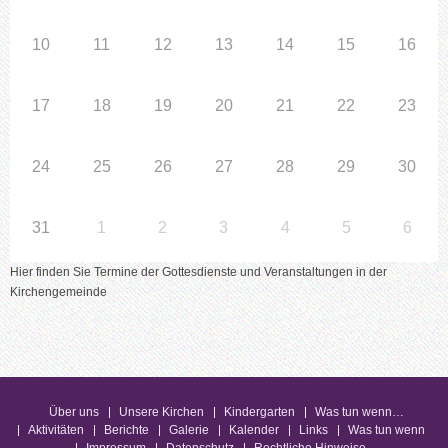
10
11
12
13
14
15
16
17
18
19
20
21
22
23
24
25
26
27
28
29
30
31
1
2
3
4
5
6
Hier finden Sie Termine der Gottesdienste und Veranstaltungen in der
Kirchengemeinde
Über uns
Unsere Kirchen
Kindergarten
Was tun wenn…
Aktivitäten
Berichte
Galerie
Kalender
Links
Was tun wenn
Impressum
Datenschutz
Rechtliche Hinweise