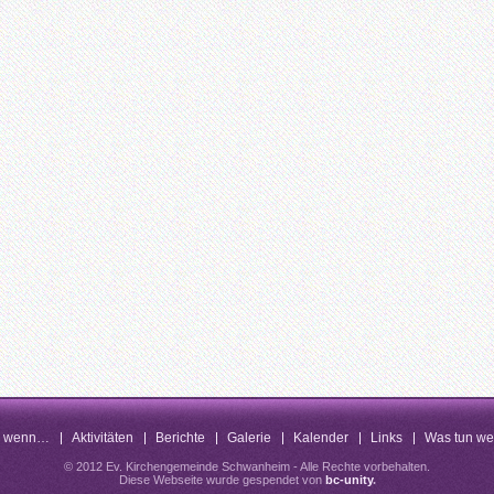
n wenn…
Aktivitäten
Berichte
Galerie
Kalender
Links
Was tun w
© 2012 Ev. Kirchengemeinde Schwanheim - Alle Rechte vorbehalten.
Diese Webseite wurde gespendet von
bc-unity
.