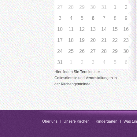
27
28
29
30
31
1
2
3
4
5
6
7
8
9
10
11
12
13
14
15
16
17
18
19
20
21
22
23
24
25
26
27
28
29
30
31
1
2
3
4
5
6
Hier finden Sie Termine der
Gottesdienste und Veranstaltungen in
der Kirchengemeinde
Über uns
Unsere Kirchen
Kindergarten
Was tu