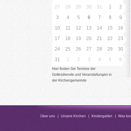
27
28
29
30
31
1
2
3
4
5
6
7
8
9
10
11
12
13
14
15
16
17
18
19
20
21
22
23
24
25
26
27
28
29
30
31
1
2
3
4
5
6
Hier finden Sie Termine der
Gottesdienste und Veranstaltungen in
der Kirchengemeinde
Über uns
Unsere Kirchen
Kindergarten
Was tu