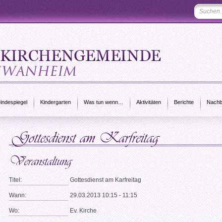
ndespiegel
Kindergarten
Was tun wenn…
Aktivitäten
Berichte
Nachb
Titel:
Gottesdienst am Karfreitag
Wann:
29.03.2013 10:15 - 11:15
Wo:
Ev. Kirche