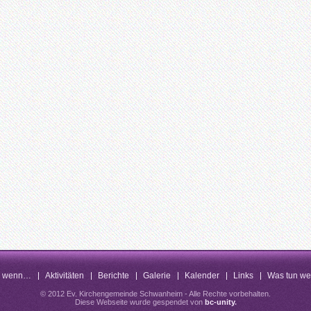
n wenn…
Aktivitäten
Berichte
Galerie
Kalender
Links
Was tun w
© 2012 Ev. Kirchengemeinde Schwanheim - Alle Rechte vorbehalten.
Diese Webseite wurde gespendet von
bc-unity
.