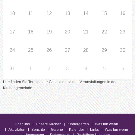
10
11
12
13
14
15
16
17
18
19
20
21
22
23
24
25
26
27
28
29
30
31
1
2
3
4
5
6
Hier finden Sie Termine der Gottesdienste und Veranstaltungen in der
Kirchengemeinde
Über uns
Unsere Kirchen
Kindergarten
Was tun wenn…
Aktivitäten
Berichte
Galerie
Kalender
Links
Was tun wenn
Impressum
Datenschutz
Rechtliche Hinweise