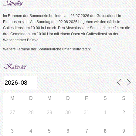
Im Rahmen der Sommerkirche findet am 26.07.2026 der Gottesdienst in
Einhausen statt. Am Sonntag den 02.08.2026 begehen wir den nächste
Gottesdienst um 10:00 in Lorsch. Den Abschluss der Sommerkirche feiern die
drei Gemeinden um 10:00 Uhr mit einem Open Air Gottesdienst an der
Wattenheimer Brücke.
Weitere Termine der Sommerkirche unter "Aktivitäten"
M
D
M
D
F
S
S
27
28
29
30
31
1
2
3
4
5
6
7
8
9