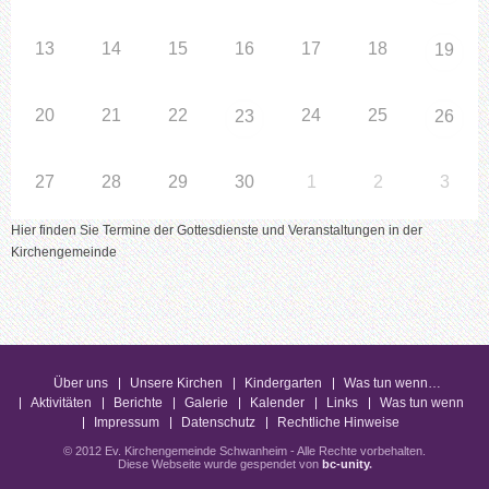
13
14
15
16
17
18
19
20
21
22
24
25
23
26
27
28
29
30
1
2
3
Hier finden Sie Termine der Gottesdienste und Veranstaltungen in der
Kirchengemeinde
Über uns
Unsere Kirchen
Kindergarten
Was tun wenn…
Aktivitäten
Berichte
Galerie
Kalender
Links
Was tun wenn
Impressum
Datenschutz
Rechtliche Hinweise
© 2012 Ev. Kirchengemeinde Schwanheim - Alle Rechte vorbehalten.
Diese Webseite wurde gespendet von
bc-unity
.