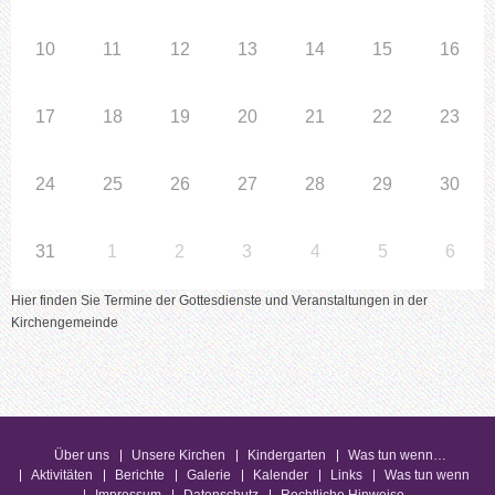
10
11
12
13
14
15
16
17
18
19
20
21
22
23
24
25
26
27
28
29
30
31
1
2
3
4
5
6
Hier finden Sie Termine der Gottesdienste und Veranstaltungen in der
Kirchengemeinde
Über uns
Unsere Kirchen
Kindergarten
Was tun wenn…
Aktivitäten
Berichte
Galerie
Kalender
Links
Was tun wenn
Impressum
Datenschutz
Rechtliche Hinweise