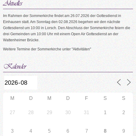
Im Rahmen der Sommerkirche findet am 26.07.2026 der Gottesdienst in
Einhausen statt. Am Sonntag den 02.08.2026 begehen wir den nächste
Gottesdienst um 10:00 in Lorsch. Den Abschluss der Sommerkirche feiern die
drei Gemeinden um 10:00 Uhr mit einem Open Air Gottesdienst an der
Wattenheimer Brücke.
Weitere Termine der Sommerkirche unter "Aktivitäten"
M
D
M
D
F
S
S
27
28
29
30
31
1
2
3
4
5
6
7
8
9